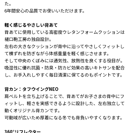
た。
6年間安心の品質でお使いいただけます。
軽く感じるやさしい背あて
背あてに使用している高密度ウレタンフォームクッションは
樋口鞄工房の独自設計。
左右の大きなクッションが背中に沿ってやさしくフィットし
て横ずれを防ぎながら体感重量を軽く感じさせます。
そして中央のくぼみには通気性、放熱性を良くする役目が。
吸湿性に優れ抗菌・防臭・防カビ効果の高いキトサンを配合
し、お手入れしやすく毎日清潔に保てるのもポイントです。
背カン：タフウイングNEO
肩ベルトを立ち上げることで、背あてがお子さまの背中にフ
ィットし、軽さを実感できるように設計した、左右独立して
動くオリジナル背カンです。
可動域が広いため厚着になる冬でも背負いやすくなります。
360°リフレクター