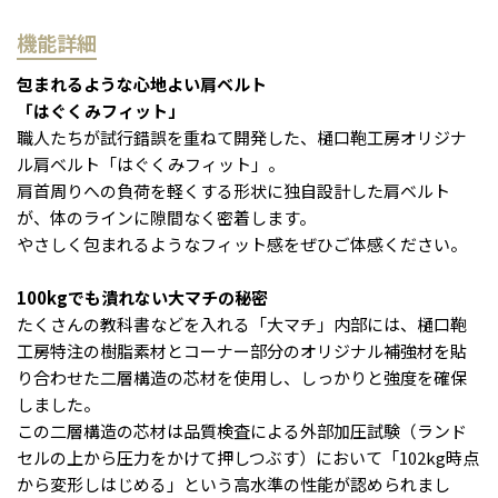
機能詳細
包まれるような心地よい肩ベルト
「はぐくみフィット」
職人たちが試行錯誤を重ねて開発した、樋口鞄工房オリジナ
ル肩ベルト「はぐくみフィット」。
肩首周りへの負荷を軽くする形状に独自設計した肩ベルト
が、体のラインに隙間なく密着します。
やさしく包まれるようなフィット感をぜひご体感ください。
100kgでも潰れない大マチの秘密
たくさんの教科書などを入れる「大マチ」内部には、樋口鞄
工房特注の樹脂素材とコーナー部分のオリジナル補強材を貼
り合わせた二層構造の芯材を使用し、しっかりと強度を確保
しました。
この二層構造の芯材は品質検査による外部加圧試験（ランド
セルの上から圧力をかけて押しつぶす）において「102kg時点
から変形しはじめる」という高水準の性能が認められまし