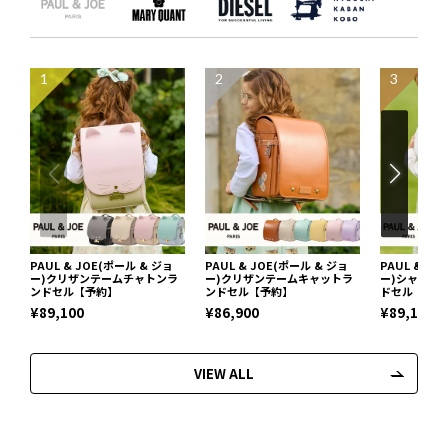
1
2
3
PAUL & JOE(ポール & ジョ
PAUL & JOE(ポール & ジョ
PAUL & J
ー)クリザンテームチャトンラ
ー)クリザンテームキャットラ
ー)シャトン
ンドセル【予約】
ンドセル【予約】
ドセル【予約
¥89,100
¥86,900
¥89,100
VIEW ALL