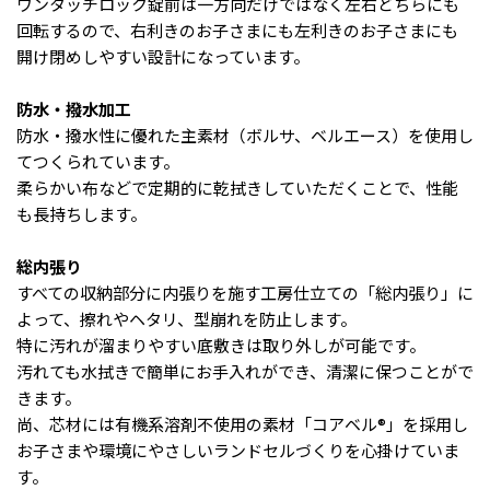
ワンタッチロック錠前は一方向だけではなく左右どちらにも
回転するので、右利きのお子さまにも左利きのお子さまにも
開け閉めしやすい設計になっています。
防水・撥水加工
防水・撥水性に優れた主素材（ボルサ、ベルエース）を使用し
てつくられています。
柔らかい布などで定期的に乾拭きしていただくことで、性能
も長持ちします。
総内張り
すべての収納部分に内張りを施す工房仕立ての「総内張り」に
よって、擦れやヘタリ、型崩れを防止します。
特に汚れが溜まりやすい底敷きは取り外しが可能です。
汚れても水拭きで簡単にお手入れができ、清潔に保つことがで
きます。
尚、芯材には有機系溶剤不使用の素材「コアベル®」を採用し
お子さまや環境にやさしいランドセルづくりを心掛けていま
す。