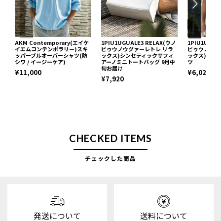
AKM Contemporary(エイケ
1PIU1UGUALE3 RELAX(ウノ
1PIU1UGUA
イエムコンテンポラリー)スキ
ピゥウノウグァーレトレ リラ
ピゥウノウグ
ッパープルオーバーシャツ(防
ックス)シンセティックサフィ
ックス)ネッ
シワ / イージーケア)
アーノミニトートバッグ 9月中
ツ
旬お届け
¥11,000
¥6,029
¥7,920
CHECKED ITEMS
チェックした商品
発送について
送料について