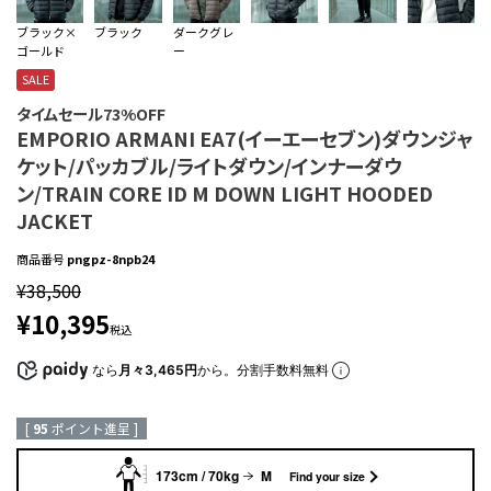
ブラック×
ブラック
ダークグレ
ゴールド
ー
SALE
タイムセール73%OFF
EMPORIO ARMANI EA7(イーエーセブン)ダウンジャ
ケット/パッカブル/ライトダウン/インナーダウ
ン/TRAIN CORE ID M DOWN LIGHT HOODED
JACKET
商品番号
pngpz-8npb24
¥
38,500
¥
10,395
税込
なら
月々3,465円
から。分割手数料無料
[
95
ポイント進呈 ]
173cm / 70kg
M
Find your size