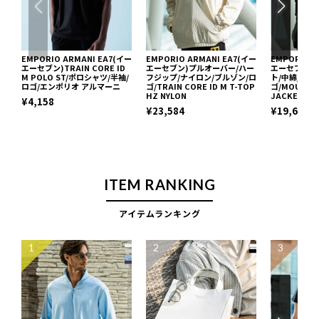
EMPORIO ARMANI EA7(イー
EMPORIO ARMANI EA7(イー
EMPORIO A
エーセブン)TRAIN CORE ID
エーセブン)プルオーバー/ハー
エーセブン)
M POLO ST/ポロシャツ/半袖/
フジップ/ナイロン/ブルゾン/ロ
ト/中綿/ボン
ロゴ/エンポリオ アルマーニ
ゴ/TRAIN CORE ID M T-TOP
ゴ/MOUNTAI
HZ NYLON
JACKET BI
¥4,158
¥23,584
¥19,602
ITEM RANKING
アイテムランキング
1
2
3