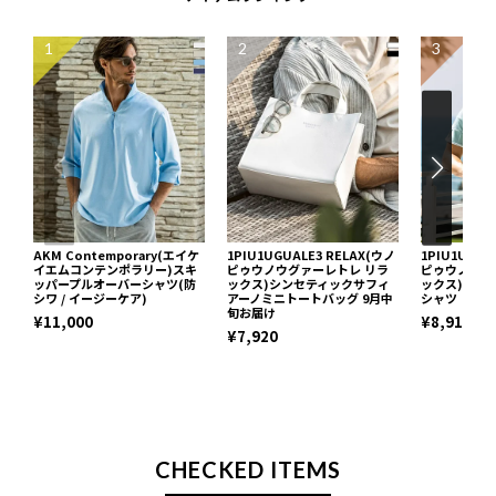
1
2
3
AKM Contemporary(エイケ
1PIU1UGUALE3 RELAX(ウノ
1PIU1UGUA
イエムコンテンポラリー)スキ
ピゥウノウグァーレトレ リラ
ピゥウノウグ
ッパープルオーバーシャツ(防
ックス)シンセティックサフィ
ックス)ブロ
シワ / イージーケア)
アーノミニトートバッグ 9月中
シャツ
旬お届け
¥11,000
¥8,910
¥7,920
CHECKED ITEMS