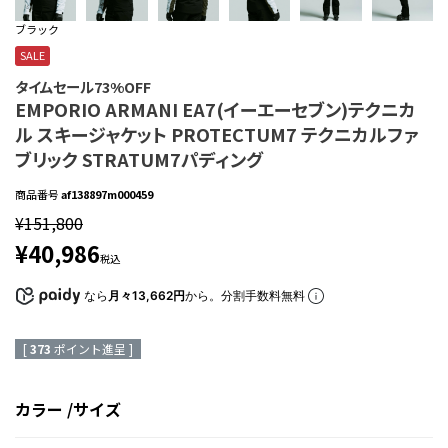
ブラック
SALE
タイムセール73%OFF
EMPORIO ARMANI EA7(イーエーセブン)テクニカ
ル スキージャケット PROTECTUM7 テクニカルファ
ブリック STRATUM7パディング
商品番号
af138897m000459
¥
151,800
¥
40,986
税込
なら
月々13,662円
から。分割手数料無料
[
373
ポイント進呈 ]
カラー
サイズ