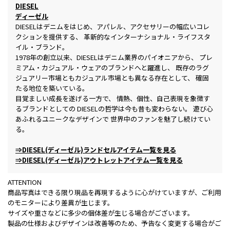
DIESEL
ディーゼル
DIESELはデニムをはじめ、アパレル、アクセサリーの幅広いコレ
クションを提供する、 革新的なインターナショナル・ライフスタ
イル・ブランド。
1978年の創立以来、DIESELはデニム業界のパイオニアから、 プレ
ミアム・カジュアル・ウェアのブランドへと躍進し、 既存のラグ
ジュアリー市場ともカジュアル市場とも異なる存在として、 確固
たる地位を築いている。
目覚ましい成長を遂げる一方で、 情熱、個性、自己表現を象徴す
るブランドとしての DIESELの哲学は今も昔も変わらない。 遊び心
あふれるユニークなデザインで 世界中のファンを魅了し続けてい
る。
⇒DIESEL(ディーゼル)ランドセルアイテム一覧を見る
⇒DIESEL(ディーゼル)アウトレットアイテム一覧を見る
ATTENTION
商品写真はできる限り現品を再現するように心がけていますが、ご利用
のモニターにより差異が生じます。
サイズや重さなどに多少の個体差が生じる場合がございます。
製品の仕様およびデザインは改善等のため、予告なく変更する場合がご