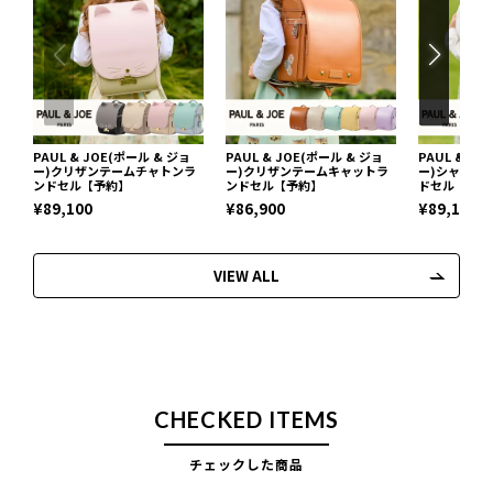
PAUL & JOE(ポール & ジョ
PAUL & JOE(ポール & ジョ
PAUL & J
ー)クリザンテームチャトンラ
ー)クリザンテームキャットラ
ー)シャトン
ンドセル【予約】
ンドセル【予約】
ドセル【予約
¥89,100
¥86,900
¥89,100
VIEW ALL
CHECKED ITEMS
チェックした商品