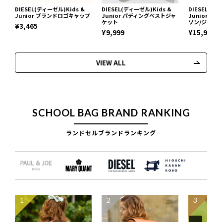
DIESEL(ディーゼル)Kids &
DIESEL(ディーゼル)Kids &
DIESEL(ディ
Junior ブランドロゴキャップ
Junior パディングベストジャ
Junior 
ケット
ゾン/ジャケ
¥3,465
¥9,999
¥15,972
VIEW ALL
SCHOOL BAG BRAND RANKING
ランドセルブランドランキング
1
2
3