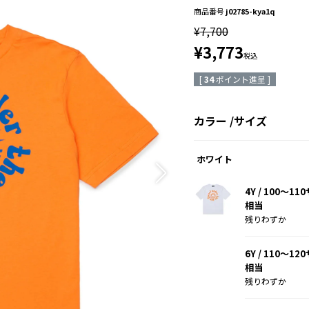
商品番号
j02785-kya1q
¥
7,700
¥
3,773
税込
[
34
ポイント進呈 ]
カラー
サイズ
ホワイト
4Y / 100～1
相当
残りわずか
6Y / 110～1
相当
残りわずか