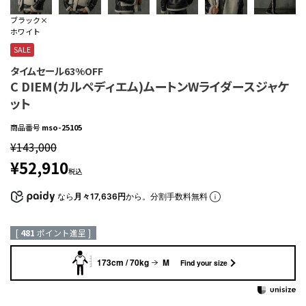
ブラック×
ホワイト
SALE
タイムセール63%OFF
C DIEM(カルペディエム)ムートンWライダースジャケ
ット
商品番号
mso-25105
¥
143,000
¥
52,910
税込
なら
月々17,636円
から。分割手数料無料
[
481
ポイント進呈 ]
173cm / 70kg
M
Find your size