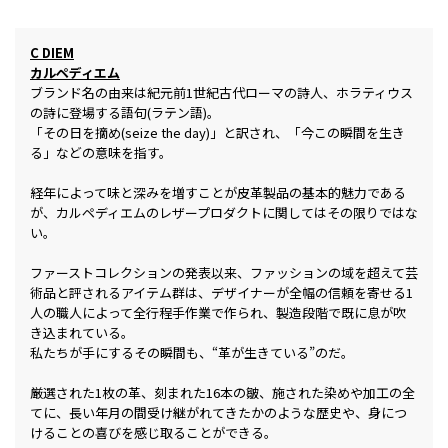
C DIEM
カルペディエム
ブランド名の由来は紀元前1世紀古代ローマの詩人、ホラティウス
の詩に登場する語句(ラテン語)。
「その日を摘め(seize the day)」と訳され、「今この瞬間を生き
る」などの意味を指す。
経年によって味と深みを増すことが皮革製品の基本的魅力である
が、カルペディエムのレザープロダクトに関してはその限りではな
い。
ファーストコレクションの発表以来、ファッションの域を超えて芸
術品と評されるアイテム群は、デザイナーが全幅の信頼を寄せる1
人の職人によって全行程手作業で作られ、製造段階で既に息が吹
き込まれている。
私たちが手にするその瞬間も、“革が生きている”のだ。
厳選された1枚の革、刻まれた16本の皺、施された染めや加工の全
てに、長い年月の間受け継がれてきたかのような歴史や、身につ
けることの喜びを感じ取ることができる。