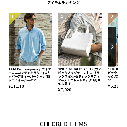
アイテムランキング
1
2
3
AKM Contemporary(エイケ
1PIU1UGUALE3 RELAX(ウノ
1PIU1UGUA
イエムコンテンポラリー)スキ
ピゥウノウグァーレトレ リラ
ピゥウノウグ
ッパープルオーバーシャツ(防
ックス)シンセティックサフィ
ックス)ネッ
シワ / イージーケア)
アーノミニトートバッグ 9月中
ツ
旬お届け
¥11,110
¥6,237
¥7,920
CHECKED ITEMS