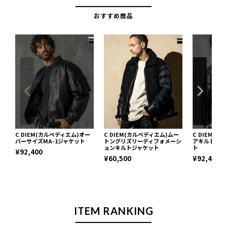
おすすめ商品
C DIEM(カルペディエム)オー
C DIEM(カルペディエム)ムー
C DIEM(
バーサイズMA-1ジャケット
トングリズリーディフォメーシ
アキルトレザ
ョンキルトジャケット
ト
¥92,400
¥60,500
¥92,400
ITEM RANKING