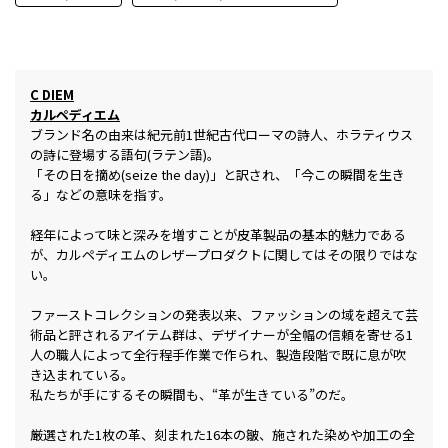
C DIEM
カルペディエム
ブランド名の由来は紀元前1世紀古代ローマの詩人、ホラティウス
の詩に登場する語句(ラテン語)。
「その日を摘め(seize the day)」と訳され、「今この瞬間を生き
る」などの意味を指す。
経年によって味と深みを増すことが皮革製品の基本的魅力である
が、カルペディエムのレザープロダクトに関してはその限りではな
い。
ファーストコレクションの発表以来、ファッションの域を超えて芸
術品と評されるアイテム群は、デザイナーが全幅の信頼を寄せる1
人の職人によって全行程手作業で作られ、製造段階で既に息が吹
き込まれている。
私たちが手にするその瞬間も、“革が生きている”のだ。
厳選された1枚の革、刻まれた16本の皺、施された染めや加工の全