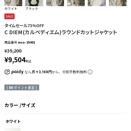
ホワイト
ブラック
SALE
タイムセール73%OFF
C DIEM(カルペディエム)ラウンドカットジャケット
商品番号
mso-25001
¥
35,200
¥
9,504
税込
なら
月々3,168円
から。分割手数料無料
[
86
ポイント進呈 ]
カラー
サイズ
ホワイト