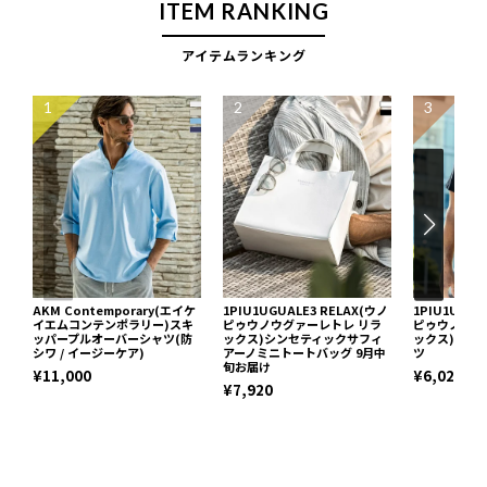
ITEM RANKING
アイテムランキング
1
2
3
AKM Contemporary(エイケ
1PIU1UGUALE3 RELAX(ウノ
1PIU1UGUA
イエムコンテンポラリー)スキ
ピゥウノウグァーレトレ リラ
ピゥウノウグ
ッパープルオーバーシャツ(防
ックス)シンセティックサフィ
ックス)ネッ
シワ / イージーケア)
アーノミニトートバッグ 9月中
ツ
旬お届け
¥11,000
¥6,029
¥7,920