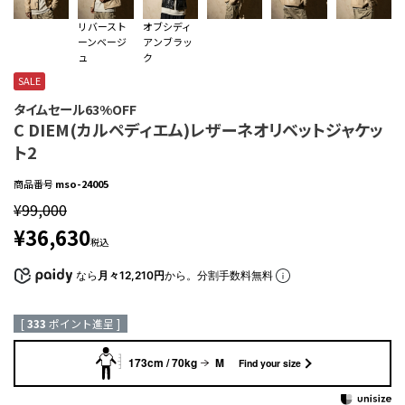
リバースト
オブシディ
ーンベージ
アンブラッ
ュ
ク
SALE
タイムセール63%OFF
C DIEM(カルペディエム)レザーネオリベットジャケッ
ト2
商品番号
mso-24005
¥
99,000
¥
36,630
税込
なら
月々12,210円
から。分割手数料無料
[
333
ポイント進呈 ]
173cm / 70kg
M
Find your size