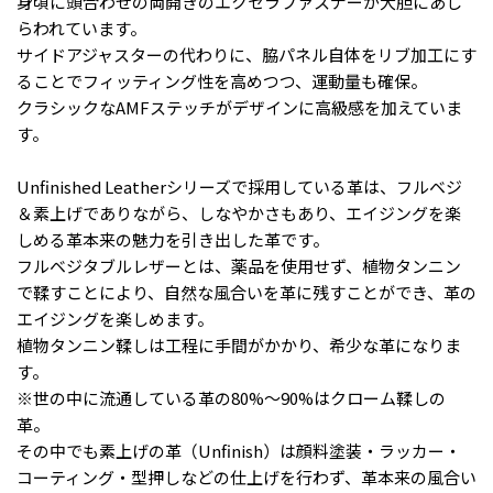
身頃に頭合わせの両開きのエクセラファスナーが大胆にあし
らわれています。
サイドアジャスターの代わりに、脇パネル自体をリブ加工にす
ることでフィッティング性を高めつつ、運動量も確保。
クラシックなAMFステッチがデザインに高級感を加えていま
す。
Unfinished Leatherシリーズで採用している革は、フルベジ
＆素上げでありながら、しなやかさもあり、エイジングを楽
しめる革本来の魅力を引き出した革です。
フルベジタブルレザーとは、薬品を使用せず、植物タンニン
で鞣すことにより、自然な風合いを革に残すことができ、革の
エイジングを楽しめます。
植物タンニン鞣しは工程に手間がかかり、希少な革になりま
す。
※世の中に流通している革の80%～90%はクローム鞣しの
革。
その中でも素上げの革（Unfinish）は顔料塗装・ラッカー・
コーティング・型押しなどの仕上げを行わず、革本来の風合い