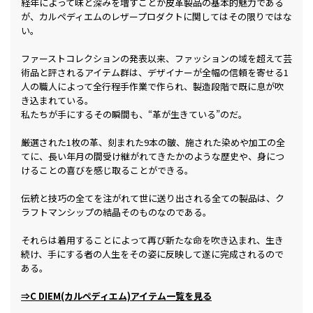
経年によって味と深みを増すことが皮革製品の基本的魅力である
が、カルペディエムのレザープロダクトに関してはその限りではな
い。
ファーストコレクションの発表以来、ファッションの域を超えて芸
術品と評されるアイテム群は、デザイナーが全幅の信頼を寄せる1
人の職人によって全行程手作業で作られ、製造段階で既に息が吹
き込まれている。
私たちが手にするその瞬間も、“革が生きている”のだ。
厳選された1枚の革、刻まれた9本の皺、施された染めや加工の全
てに、長い年月の間受け継がれてきたかのような歴史や、身につ
けることの喜びを感じ取ることができる。
伝統と技巧の全てを注がれて世に送り出される全ての製品は、ク
ラフトマンシップの結晶そのものなのである。
それらは着用することによって再び新たな命を吹き込まれ、生き
続け、手にする者の人生をその姿に反映して遂に完成されるので
ある。
⇒C DIEM(カルペディエム)アイテム一覧を見る