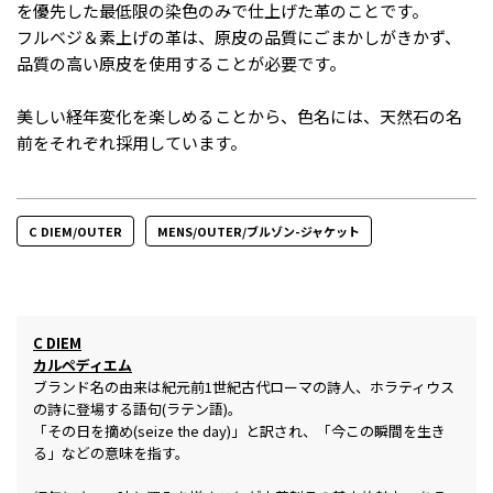
を優先した最低限の染色のみで仕上げた革のことです。
フルベジ＆素上げの革は、原皮の品質にごまかしがきかず、
品質の高い原皮を使用することが必要です。
美しい経年変化を楽しめることから、色名には、天然石の名
前をそれぞれ採用しています。
C DIEM/OUTER
MENS/OUTER/ブルゾン-ジャケット
C DIEM
カルペディエム
ブランド名の由来は紀元前1世紀古代ローマの詩人、ホラティウス
の詩に登場する語句(ラテン語)。
「その日を摘め(seize the day)」と訳され、「今この瞬間を生き
る」などの意味を指す。