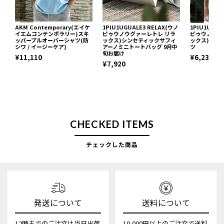
AKM Contemporary(エイケ
1PIU1UGUALE3 RELAX(ウノ
1PIU1UGUA
イエムコンテンポラリー)スキ
ピゥウノウグァーレトレ リラ
ピゥウノウグ
ッパープルオーバーシャツ(防
ックス)シンセティックサフィ
ックス)ネッ
シワ / イージーケア)
アーノミニトートバッグ 9月中
ツ
旬お届け
¥11,110
¥6,237
¥7,920
CHECKED ITEMS
チェックした商品
発送について
送料について
12時までのご注文は当日出荷
10,000円以上のご注文で送料