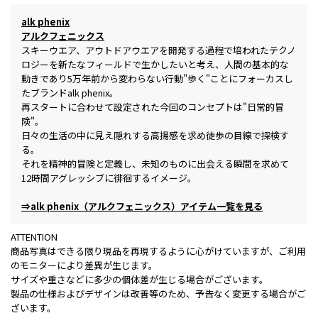
alk phenix
アルクフェニックス
スキーウエア、アウトドアウエアを開発する過程で培われたテクノ
ロジーを新たなフィールドで生かしたいと考え、人間の基本的な
動きであり5万年前から変わらない行動"歩く"ことにフォーカスし
たブランドalk phenix。
再スタートに合わせて設定された今回のコンセプトは"日常的冒
険"。
日々の生活の中に見え隠れする高揚感を求め徒歩の目線で探検す
る。
それを精神的冒険と定義し、未知のものに出会える瞬間を求めて
12時間アグレッシブに徘徊するイメージ。
⇒alk phenix（アルクフェニックス）アイテム一覧を見る
ATTENTION
商品写真はできる限り現品を再現するように心がけていますが、ご利用
のモニターにより差異が生じます。
サイズや重さなどに多少の個体差が生じる場合がございます。
製品の仕様およびデザインは改善等のため、予告なく変更する場合がご
ざいます。