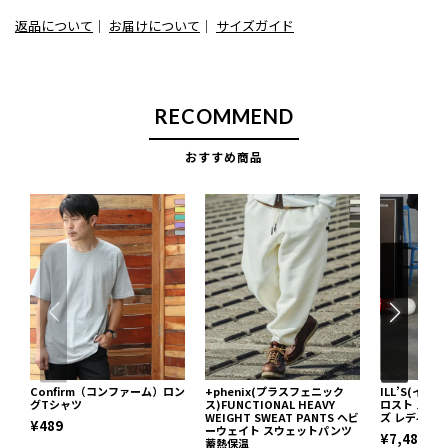
返品について
｜
お届けについて
｜
サイズガイド
RECOMMEND
おすすめ商品
Confirm（コンファーム）ロン
+phenix(プラスフェニック
ILL’S(イル
グTシャツ
ス)FUNCTIONAL HEAVY
ロスト スウ
WEIGHT SWEAT PANTS ヘビ
ズ レディー
¥489
ーウェイト スウェットパンツ
¥7,489
蓄熱保温