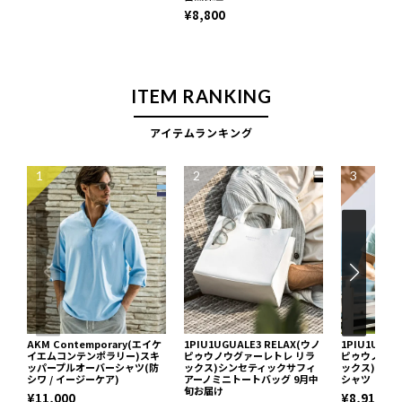
¥8,800
ITEM RANKING
アイテムランキング
1
2
3
AKM Contemporary(エイケ
1PIU1UGUALE3 RELAX(ウノ
1PIU1UGUA
イエムコンテンポラリー)スキ
ピゥウノウグァーレトレ リラ
ピゥウノウグ
ッパープルオーバーシャツ(防
ックス)シンセティックサフィ
ックス)ブロ
シワ / イージーケア)
アーノミニトートバッグ 9月中
シャツ
旬お届け
¥11,000
¥8,910