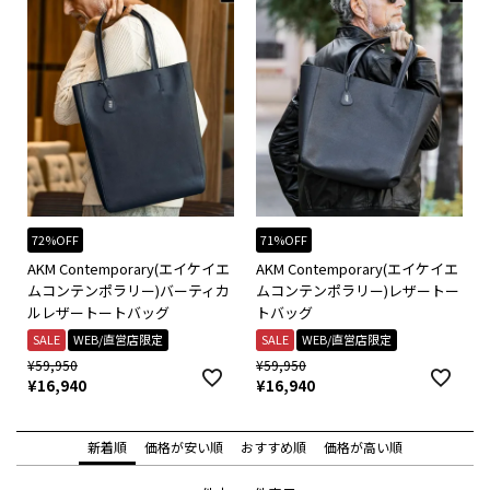
72%OFF
71%OFF
AKM Contemporary(エイケイエ
AKM Contemporary(エイケイエ
ムコンテンポラリー)バーティカ
ムコンテンポラリー)レザートー
ルレザートートバッグ
トバッグ
SALE
WEB/直営店限定
SALE
WEB/直営店限定
¥
59,950
¥
59,950
¥
16,940
¥
16,940
新着順
価格が安い順
おすすめ順
価格が高い順