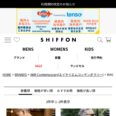
利用規約改定のお知らせ
MENS
WOMENS
KIDS
ブランド
新着
先行予約
SALE
ランドセル
HOME
BRANDS
AKM Contemporary(エイケイエムコンテンポラリー)
BAG
新着順
価格が安い順
おすすめ順
価格が高い順
2
件中
1
-
2
件表示