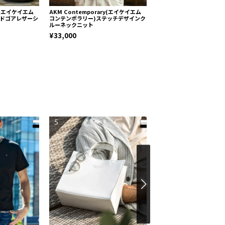
ry(エイケイエム
AKM Contemporary(エイケイエム
1PIU1UGUALE3 RELA
イドゴアレザーシ
コンテンポラリー)ステッチデザインク
ノウグァーレトレ リラック
ルーネックニット
刺繍ロゴリネンブレンドト
¥33,000
¥6,270
5
6