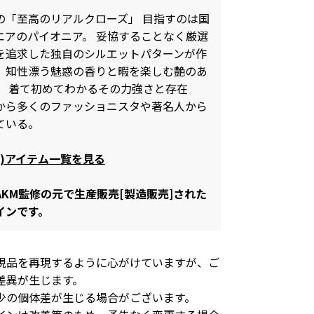
の「至高のリアルクローズ」 目指すのは国
エアのパイオニア。 妥協することなく厳選
を追求した独自のシルエットパターンが作
、知性漂う魅惑の香りと暇を楽しむ艶のあ
。 着て初めてわかるその力強さと存在
から多くのファッショニスタや著名人から
ている。
ム)アイテム一覧を見る
KM監修の元で生産販売[製造販売]された
インです。
現品を再現するように心がけていますが、ご
差異が生じます。
少の個体差が生じる場合がございます。