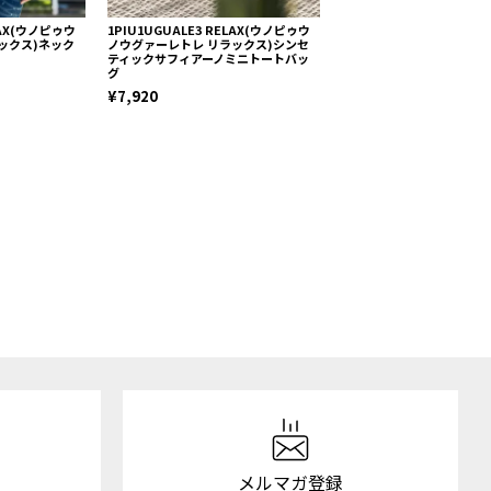
ELAX(ウノピゥウ
1PIU1UGUALE3 RELAX(ウノピゥウ
LUXEAKMPLUS(リュク
ックス)ネック
ノウグァーレトレ リラックス)シンセ
ムプラス)ゴルフ カモ柄半
ティックサフィアーノミニトートバッ
ックTシャツ(吸水速乾 / U
グ
¥4,436
¥7,920
メルマガ登録