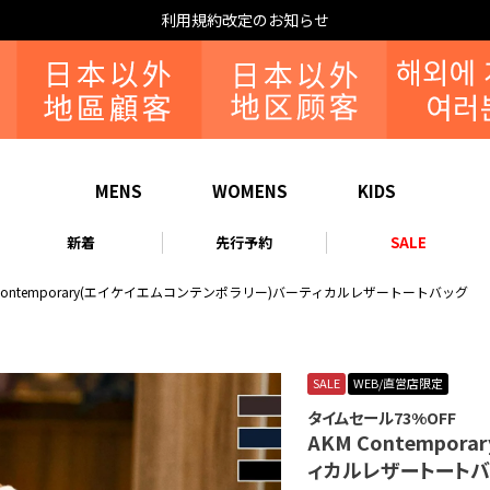
利用規約改定のお知らせ
MENS
WOMENS
KIDS
新着
先行予約
SALE
 Contemporary(エイケイエムコンテンポラリー)バーティカルレザートートバッグ
SALE
WEB/直営店限定
タイムセール73%OFF
AKM Contempo
ィカルレザートートバ