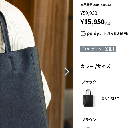
商品番号
asz-24001w
¥
59,950
¥
15,950
税込
なら
月々5,316円
[
145
ポイント進呈 ]
カラー
サイズ
ブラック
ONE SIZE
ブラウン