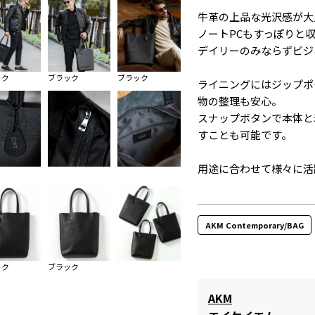
牛革の上品な光沢感が大
ノートPCもすっぽりと
デイリーのみならずビジ
ック
ブラック
ブラック
ライニングにはジップポ
物の整理も安心。
スナップボタンで本体と
すことも可能です。
用途に合わせて様々に活
AKM Contemporary/BAG
ック
ブラック
AKM