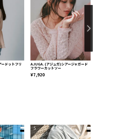
シアードットフリ
AJUGA. (アジュガ)シアージャガード
AJUGA. (アジュガ)シア
フラワーカットソー
プリーツスカート
¥7,920
¥13,500
5
6