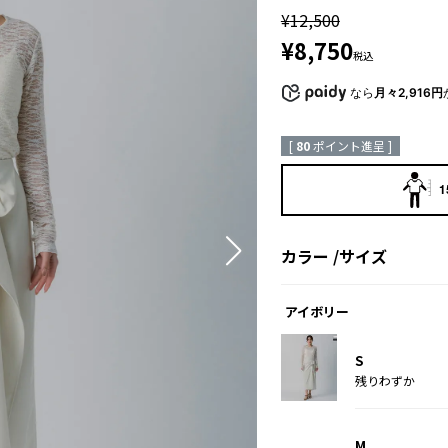
¥
12,500
¥
8,750
税込
なら
月々2,916円
[
80
ポイント進呈 ]
1
カラー
サイズ
アイボリー
S
残りわずか
M