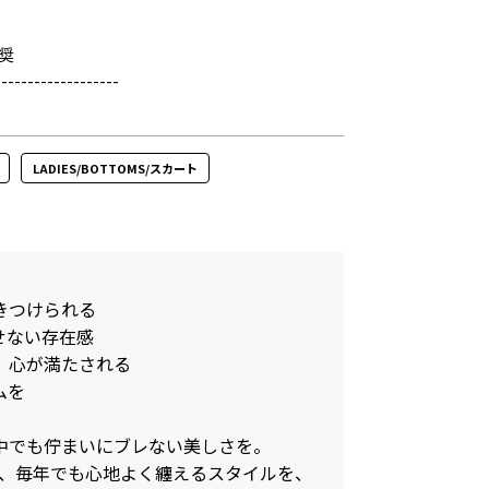
奨
-------------------
LADIES/BOTTOMS/スカート
きつけられる
せない存在感
、心が満たされる
ムを
中でも佇まいにブレない美しさを。
でも、毎年でも心地よく纏えるスタイルを、