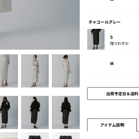
チャコールグレー
S
チャコールグレー
残りわずか
M
出荷予定日＆送料
アイテム説明