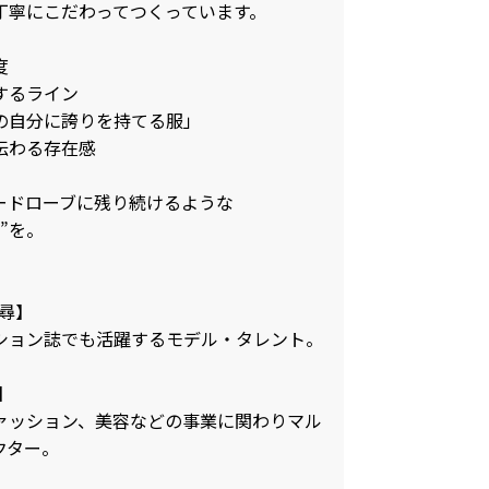
丁寧にこだわってつくっています。
度
するライン
の自分に誇りを持てる服」
伝わる存在感
ードローブに残り続けるような
”を。
千尋】
ション誌でも活躍するモデル・タレント。
O】
ァッション、美容などの事業に関わりマル
クター。