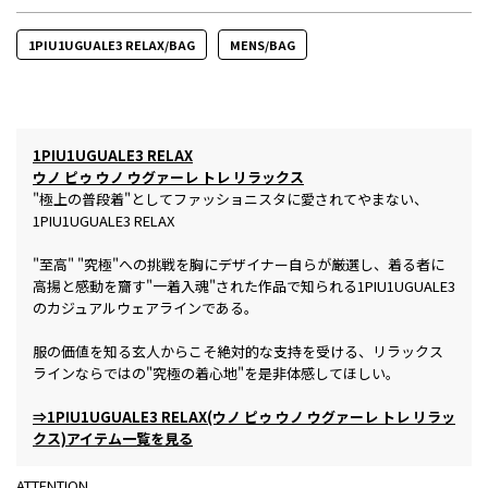
1PIU1UGUALE3 RELAX/BAG
MENS/BAG
1PIU1UGUALE3 RELAX
ウノ ピゥ ウノ ウグァーレ トレ リラックス
"極上の普段着"としてファッショニスタに愛されてやまない、
1PIU1UGUALE3 RELAX
"至高" "究極"への挑戦を胸にデザイナー自らが厳選し、着る者に
高揚と感動を齎す"一着入魂"された作品で知られる1PIU1UGUALE3
のカジュアルウェアラインである。
服の価値を知る玄人からこそ絶対的な支持を受ける、リラックス
ラインならではの"究極の着心地"を是非体感してほしい。
⇒1PIU1UGUALE3 RELAX(ウノ ピゥ ウノ ウグァーレ トレ リラッ
クス)アイテム一覧を見る
ATTENTION