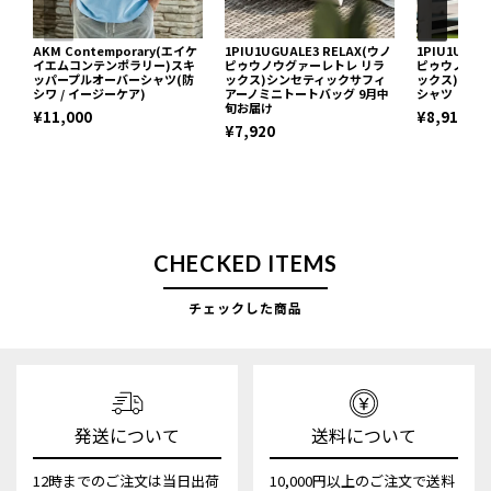
AKM Contemporary(エイケ
1PIU1UGUALE3 RELAX(ウノ
1PIU1UGUA
イエムコンテンポラリー)スキ
ピゥウノウグァーレトレ リラ
ピゥウノウグ
ッパープルオーバーシャツ(防
ックス)シンセティックサフィ
ックス)ブロ
シワ / イージーケア)
アーノミニトートバッグ 9月中
シャツ
旬お届け
¥11,000
¥8,910
¥7,920
CHECKED ITEMS
チェックした商品
発送について
送料について
12時までのご注文は当日出荷
10,000円以上のご注文で送料