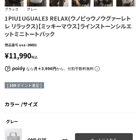
ブラック
グレー
1PIU1UGUALE3 RELAX(ウノピゥウノウグァーレト
レ リラックス)【ミッキーマウス】ラインストーンシルエ
ットミニトートバック
商品番号
usz-26031
¥
11,990
税込
なら
月々3,996円
から。分割手数料無料
[
109
ポイント進呈 ]
カラー
サイズ
グレー
ONE SIZE
カートに入れる