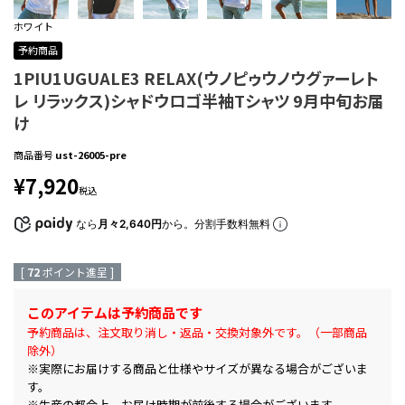
ホワイト
予約商品
1PIU1UGUALE3 RELAX(ウノピゥウノウグァーレト
レ リラックス)シャドウロゴ半袖Tシャツ 9月中旬お届
け
商品番号
ust-26005-pre
¥
7,920
税込
なら
月々2,640円
から。分割手数料無料
[
72
ポイント進呈 ]
このアイテムは予約商品です
予約商品は、注文取り消し・返品・交換対象外です。（一部商品
除外）
※実際にお届けする商品と仕様やサイズが異なる場合がございま
す。
※生産の都合上、お届け時期が前後する場合がございます。