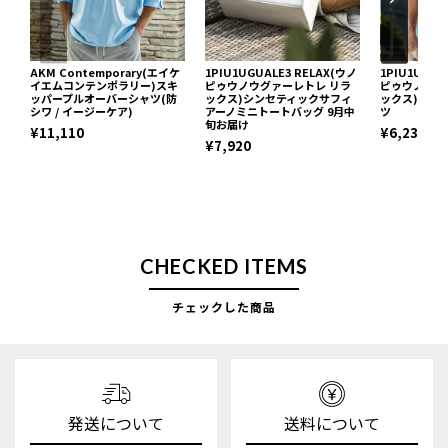
AKM Contemporary(エイケ
1PIU1UGUALE3 RELAX(ウノ
1PIU1UGUA
イエムコンテンポラリー)スキ
ピゥウノウグァーレトレ リラ
ピゥウノウグ
ッパープルオーバーシャツ(防
ックス)シンセティックサフィ
ックス)ネッ
シワ / イージーケア)
アーノミニトートバッグ 9月中
ツ
旬お届け
¥11,110
¥6,237
¥7,920
CHECKED ITEMS
チェックした商品
発送について
送料について