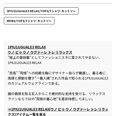
1PIU1UGUALE3 RELAX/TOPS/Tシャツ-カットソー
MENS/TOPS/Tシャツ-カットソー
1PIU1UGUALE3 RELAX
ウノ ピゥ ウノ ウグァーレ トレ リラックス
"極上の普段着"としてファッショニスタに愛されてやまない、
1PIU1UGUALE3 RELAX
"至高" "究極"への挑戦を胸にデザイナー自らが厳選し、着る者に
高揚と感動を齎す"一着入魂"された作品で知られる1PIU1UGUALE3
のカジュアルウェアラインである。
服の価値を知る玄人からこそ絶対的な支持を受ける、リラックス
ラインならではの"究極の着心地"を是非体感してほしい。
⇒1PIU1UGUALE3 RELAX(ウノ ピゥ ウノ ウグァーレ トレ リラッ
クス)アイテム一覧を見る