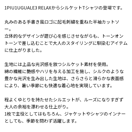
1PIU1UGUALE3 RELAXからシルケットTシャツの登場です。
丸みのある手書き風ロゴに起毛刺繍を重ねた半袖カットソ
ー。
立体的なデザインが遊び心を感じさせながらも、トーンオン
トーンで差し込むことで大人のスタイリングに馴染むアイテム
に仕上がりました。
生地には上品な光沢感を放つシルケット素材を使用。
綿の繊維に艶感やハリを与える加工を施し、シルクのような
豊かな光沢を生み出した生地は、さらさらと滑らかな表面感
により、暑い季節にも快適な着心地を実現しています。
程よくゆとりを持たせたシルエットが、ルーズになりすぎず
大人の余裕を漂わせる仕上がり。
1枚で主役としてはもちろん、ジャケットやシャツのインナー
としても、季節を問わず活躍します。