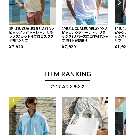
1PIU1UGUALE3 RELAX(ウノ
1PIU1UGUALE3 RELAX(ウノ
1PIU1UGUA
ピゥウノウグァーレトレ リラ
ピゥウノウグァーレトレ リラ
ピゥウノウグ
ックス)カットオフロゴスラブ
ックス)リバースロゴ半袖Tシャ
ックス)シャ
半袖Tシャツ
ツ 8月下旬お届け
ャツ
¥7,920
¥7,920
¥7,920
ITEM RANKING
アイテムランキング
1
2
3