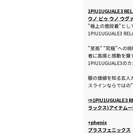
1PIU1UGUALE3 REL
ウノ ピゥ ウノ ウグ
"極上の普段着"と
1PIU1UGUALE3 REL
"至高" "究極"へ
者に高揚と感動を齎
1PIU1UGUALE
服の価値を知る玄人
スラインならではの
⇒1PIU1UGUALE3
ラックス)アイテム
+phenix
プラスフェニックス