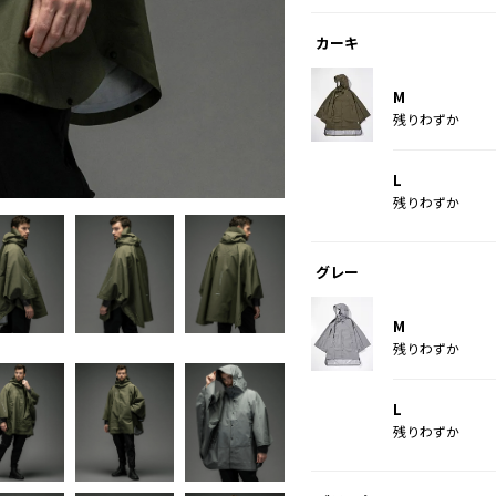
カーキ
M
残りわずか
グレー
L
残りわずか
グレー
M
残りわずか
L
残りわずか