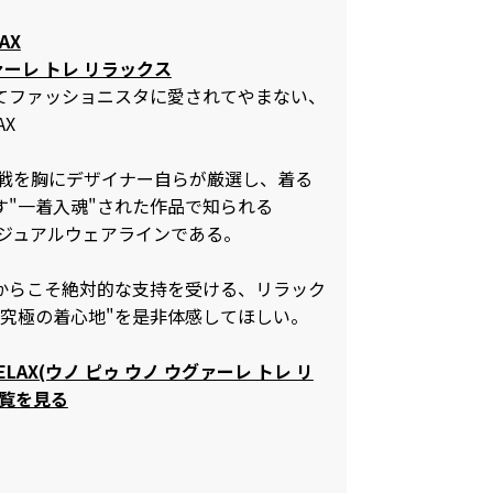
AX
ァーレ トレ リラックス
してファッショニスタに愛されてやまない、
AX
の挑戦を胸にデザイナー自らが厳選し、着る
す"一着入魂"された作品で知られる
3のカジュアルウェアラインである。
からこそ絶対的な支持を受ける、リラック
"究極の着心地"を是非体感してほしい。
 RELAX(ウノ ピゥ ウノ ウグァーレ トレ リ
一覧を見る