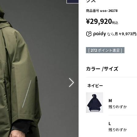
商品番号
uso-26178
¥
29,920
税込
なら
月々9,973円
[
272
ポイント進呈 ]
カラー
サイズ
ネイビー
M
残りわずか
L
残りわずか