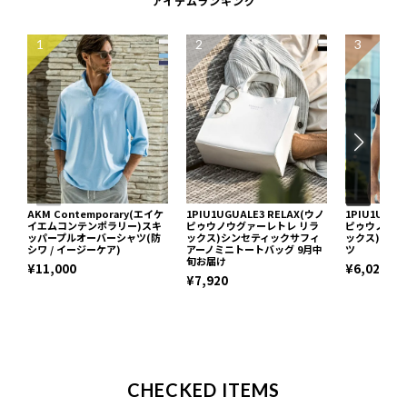
アイテムランキング
1
2
3
AKM Contemporary(エイケ
1PIU1UGUALE3 RELAX(ウノ
1PIU1UGUA
イエムコンテンポラリー)スキ
ピゥウノウグァーレトレ リラ
ピゥウノウグ
ッパープルオーバーシャツ(防
ックス)シンセティックサフィ
ックス)ネッ
シワ / イージーケア)
アーノミニトートバッグ 9月中
ツ
旬お届け
¥11,000
¥6,029
¥7,920
CHECKED ITEMS