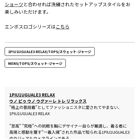
ショーツ
と合わせれば洗練されたセットアップスタイルをお
楽しみいただけます。
エンボスロゴシリーズは
こちら
1PIU1UGUALE3 RELAX/TOPS/スウェット-ジャージ
MENS/TOPS/スウェット-ジャージ
1PIU1UGUALE3 RELAX
ウノ ピゥ ウノ ウグァーレ トレ リラックス
"極上の普段着"としてファッショニスタに愛されてやまない、
1PIU1UGUALE3 RELAX
"至高" "究極"への挑戦を胸にデザイナー自らが厳選し、着る者に
高揚と感動を齎す"一着入魂"された作品で知られる1PIU1UGUALE3
のカジュアルウェアラインである。