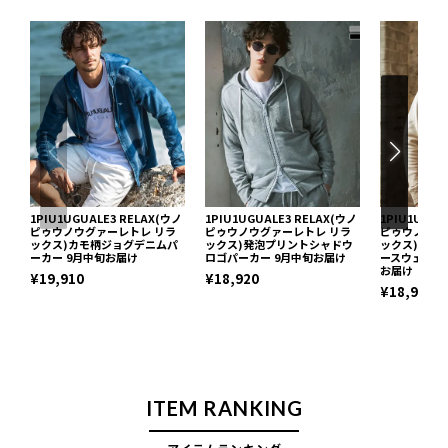
1PIU1UGUALE3 RELAX(ウノ
1PIU1UGUALE3 RELAX(ウノ
1PIU1UGUA
ピゥウノウグァーレトレ リラ
ピゥウノウグァーレトレ リラ
ピゥウノウグ
ックス)カモ柄ジョグデニムパ
ックス)発泡プリントシャドウ
ックス)ピグ
ーカー 9月中旬お届け
ロゴパーカー 9月中旬お届け
ースウェット
お届け
¥19,910
¥18,920
¥18,920
ITEM RANKING