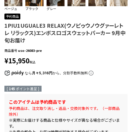
ベージュ
ブラック
グレー
予約商品
1PIU1UGUALE3 RELAX(ウノピゥウノウグァーレト
レ リラックス)エンボスロゴスウェットパーカー 9月中
旬お届け
商品番号
uso-26083-pre
¥
15,950
税込
なら
月々5,316円
から。分割手数料無料
[
145
ポイント進呈 ]
このアイテムは予約商品です
予約商品は、注文取り消し・返品・交換対象外です。（一部商品
除外）
※実際にお届けする商品と仕様やサイズが異なる場合がございま
す。
※生産の都合上、お届け時期が前後する場合がございます。