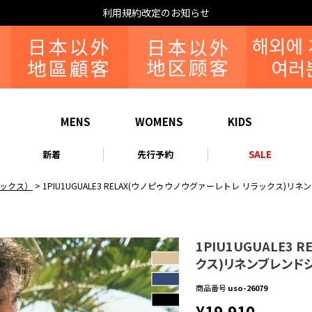
MENS
WOMENS
KIDS
新着
先行予約
SALE
リラックス）
1PIU1UGUALE3 RELAX(ウノピゥウノウグァーレトレ リラックス
1PIU1UGUALE3
クス)リネンブレンド
商品番号
uso-26079
¥
19,910