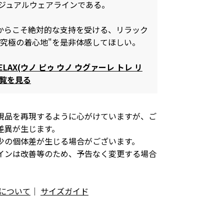
3のカジュアルウェアラインである。
からこそ絶対的な支持を受ける、リラック
"究極の着心地"を是非体感してほしい。
 RELAX(ウノ ピゥ ウノ ウグァーレ トレ リ
一覧を見る
現品を再現するように心がけていますが、ご
差異が生じます。
少の個体差が生じる場合がございます。
インは改善等のため、予告なく変更する場合
について
｜
サイズガイド