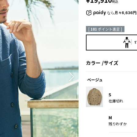
税込
なら
月々6,636円
[
181
ポイント進呈 ]
1
カラー
サイズ
ベージュ
S
在庫切れ
M
残りわずか