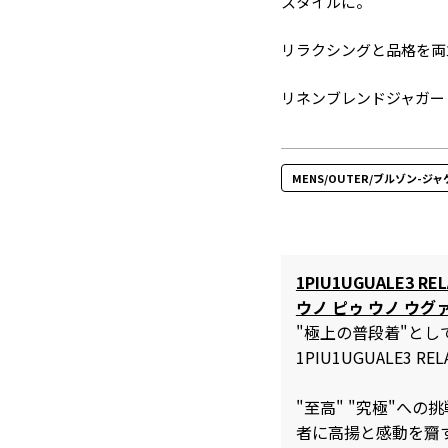
スタイルに。
リラクシングと品格を両
リネンブレンドジャガー
MENS/OUTER/ブルゾン-ジ
1PIU1UGUALE3 REL
ウノ ピゥ ウノ ウグ
"極上の普段着"と
1PIU1UGUALE3 REL
"至高" "究極"へ
者に高揚と感動を齎