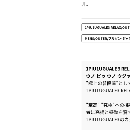
非。
1PIU1UGUALE3 RELAX/O
MENS/OUTER/ブルゾン-ジ
1PIU1UGUALE3 REL
ウノ ピゥ ウノ ウグ
"極上の普段着"と
1PIU1UGUALE3 REL
"至高" "究極"へ
者に高揚と感動を齎
1PIU1UGUALE