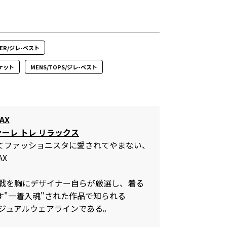
UTER/ジレ-ベスト
ャケット
MENS/TOPS/ジレ-ベスト
AX
ァーレ トレ リラックス
してファッショニスタに愛されてやまない、
AX
の挑戦を胸にデザイナー自らが厳選し、着る
す"一着入魂"された作品で知られる
3のカジュアルウェアラインである。