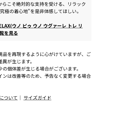
からこそ絶対的な支持を受ける、リラック
"究極の着心地"を是非体感してほしい。
 RELAX(ウノ ピゥ ウノ ウグァーレ トレ リ
一覧を見る
現品を再現するように心がけていますが、ご
差異が生じます。
少の個体差が生じる場合がございます。
インは改善等のため、予告なく変更する場合
について
｜
サイズガイド