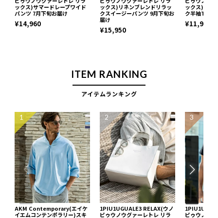
ピゥウノウグァーレトレ リラ
ピゥウノウグァーレトレ リラ
ピゥウノウグ
ックス)サマードレープワイド
ックス)リネンブレンドリラッ
ックス)リネ
パンツ 7月下旬お届け
クスイージーパンツ 9月下旬お
ク半袖Tシャ
届け
¥14,960
¥11,990
¥15,950
ITEM RANKING
アイテムランキング
1
2
3
AKM Contemporary(エイケ
1PIU1UGUALE3 RELAX(ウノ
1PIU1UGUA
イエムコンテンポラリー)スキ
ピゥウノウグァーレトレ リラ
ピゥウノウグ