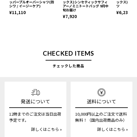
ッパープルオーバーシャツ(防
ックス)シンセティックサフィ
ックス)ネッ
シワ / イージーケア)
アーノミニトートバッグ 9月中
ツ
旬お届け
¥11,110
¥6,237
¥7,920
CHECKED ITEMS
チェックした商品
発送について
送料について
12時までのご注文は当日出荷
10,000円以上のご注文で送料
予定です。
無料！（国内出荷商品のみ）
詳しくはこちら »
詳しくはこちら »