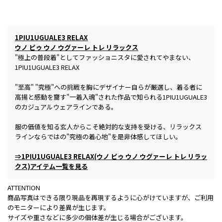
1PIU1UGUALE3 RELAX
ウノ ピゥ ウノ ウグァーレ トレ リラックス
"極上の普段着"としてファッショニスタに愛されてやまない、
1PIU1UGUALE3 RELAX
"至高" "究極"への挑戦を胸にデザイナー自らが厳選し、着る者に
高揚と感動を齎す"一着入魂"された作品で知られる1PIU1UGUALE3
のカジュアルウェアラインである。
服の価値を知る玄人からこそ絶対的な支持を受ける、リラックス
ラインならではの"究極の着心地"を是非体感してほしい。
⇒1PIU1UGUALE3 RELAX(ウノ ピゥ ウノ ウグァーレ トレ リラッ
クス)アイテム一覧を見る
ATTENTION
商品写真はできる限り現品を再現するように心がけていますが、ご利用
のモニターにより差異が生じます。
サイズや重さなどに多少の個体差が生じる場合がございます。