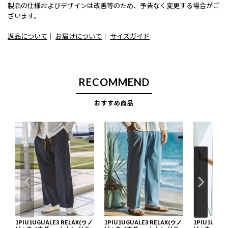
製品の仕様およびデザインは改善等のため、予告なく変更する場合がご
ざいます。
返品について
｜
お届けについて
｜
サイズガイド
RECOMMEND
おすすめ商品
1PIU1UGUALE3 RELAX(ウノ
1PIU1UGUALE3 RELAX(ウノ
1PIU1UGUA