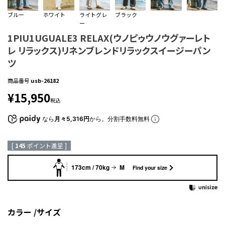
ブルー
ホワイト
ライトグレ
ブラック
ー
1PIU1UGUALE3 RELAX(ウノピゥウノウグァーレト
レ リラックス)リネンブレンドリラックスイージーパン
ツ
商品番号
usb-26182
¥
15,950
税込
なら
月々5,316円
から。分割手数料無料
[
145
ポイント進呈 ]
173cm / 70kg
M
Find your size
カラー
サイズ