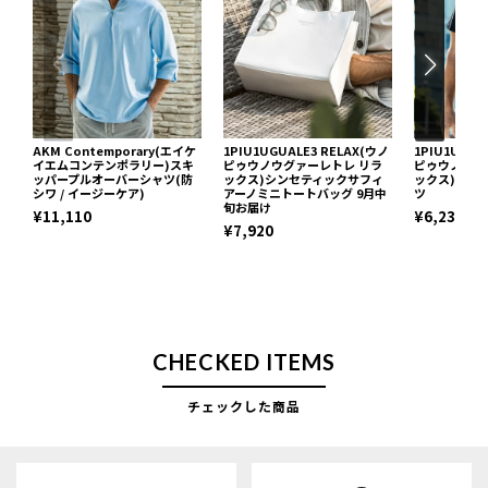
AKM Contemporary(エイケ
1PIU1UGUALE3 RELAX(ウノ
1PIU1UGUA
イエムコンテンポラリー)スキ
ピゥウノウグァーレトレ リラ
ピゥウノウグ
ッパープルオーバーシャツ(防
ックス)シンセティックサフィ
ックス)ネッ
シワ / イージーケア)
アーノミニトートバッグ 9月中
ツ
旬お届け
¥11,110
¥6,237
¥7,920
CHECKED ITEMS
チェックした商品