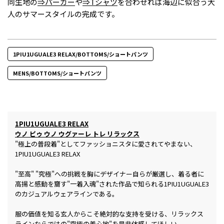
同生地の
⇒パーカー
や
⇒Tシャツ
を合わせれば海辺に似合う大
人のサマースタイルの完成です。
1PIU1UGUALE3 RELAX/BOTTOMS/ショートパンツ
MENS/BOTTOMS/ショートパンツ
1PIU1UGUALE3 RELAX
ウノ ピゥ ウノ ウグァーレ トレ リラックス
"極上の普段着"としてファッショニスタに愛されてやまない、
1PIU1UGUALE3 RELAX
"至高" "究極"への挑戦を胸にデザイナー自らが厳選し、着る者に
高揚と感動を齎す"一着入魂"された作品で知られる1PIU1UGUALE3
のカジュアルウェアラインである。
服の価値を知る玄人からこそ絶対的な支持を受ける、リラックス
ラインならではの"究極の着心地"を是非体感してほしい。