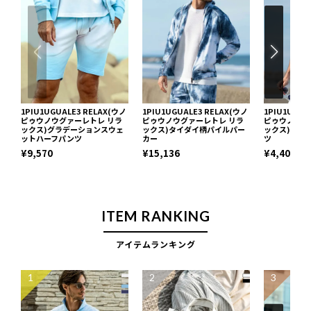
1PIU1UGUALE3 RELAX(ウノ
1PIU1UGUALE3 RELAX(ウノ
1PIU1UGUA
ピゥウノウグァーレトレ リラ
ピゥウノウグァーレトレ リラ
ピゥウノウグ
ックス)グラデーションスウェ
ックス)タイダイ柄パイルパー
ックス)タイ
ットハーフパンツ
カー
ツ
¥9,570
¥15,136
¥4,400
ITEM RANKING
アイテムランキング
1
2
3