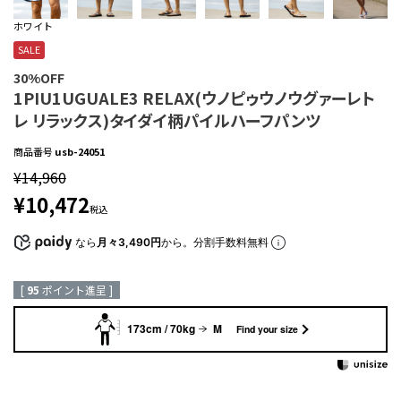
ホワイト
SALE
30%OFF
1PIU1UGUALE3 RELAX(ウノピゥウノウグァーレト
レ リラックス)タイダイ柄パイルハーフパンツ
商品番号
usb-24051
¥
14,960
¥
10,472
税込
なら
月々3,490円
から。分割手数料無料
[
95
ポイント進呈 ]
173cm / 70kg
M
Find your size