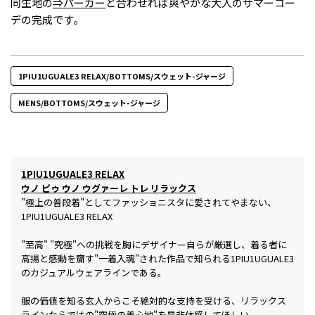
同生地の
⇒パーカー
と合わせれば爽やかな大人のサマーコー
デの完成です。
1PIU1UGUALE3 RELAX/BOTTOMS/スウェット-ジャージ
MENS/BOTTOMS/スウェット-ジャージ
1PIU1UGUALE3 RELAX
ウノ ピゥ ウノ ウグァーレ トレ リラックス
"極上の普段着"としてファッショニスタに愛されてやまない、
1PIU1UGUALE3 RELAX
"至高" "究極"への挑戦を胸にデザイナー自らが厳選し、着る者に
高揚と感動を齎す"一着入魂"された作品で知られる1PIU1UGUALE3
のカジュアルウェアラインである。
服の価値を知る玄人からこそ絶対的な支持を受ける、リラックス
ラインならではの"究極の着心地"を是非体感してほしい。