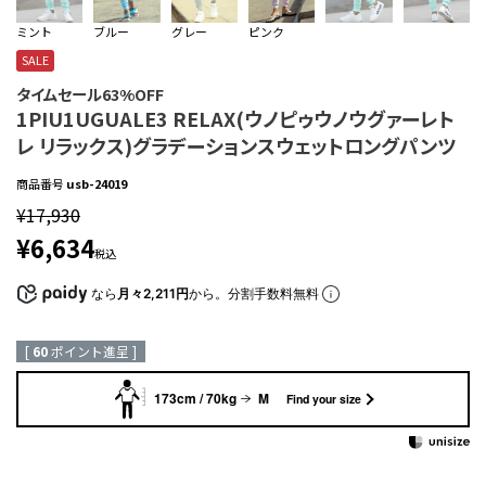
ミント
ブルー
グレー
ピンク
SALE
タイムセール63%OFF
1PIU1UGUALE3 RELAX(ウノピゥウノウグァーレト
レ リラックス)グラデーションスウェットロングパンツ
商品番号
usb-24019
¥
17,930
¥
6,634
税込
なら
月々2,211円
から。分割手数料無料
[
60
ポイント進呈 ]
173cm / 70kg
M
Find your size