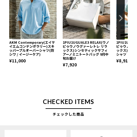
AKM Contemporary(エイケ
1PIU1UGUALE3 RELAX(ウノ
1PIU1UGUA
イエムコンテンポラリー)スキ
ピゥウノウグァーレトレ リラ
ピゥウノウグ
ッパープルオーバーシャツ(防
ックス)シンセティックサフィ
ックス)ブロ
シワ / イージーケア)
アーノミニトートバッグ 9月中
シャツ
旬お届け
¥11,000
¥8,910
¥7,920
CHECKED ITEMS
チェックした商品