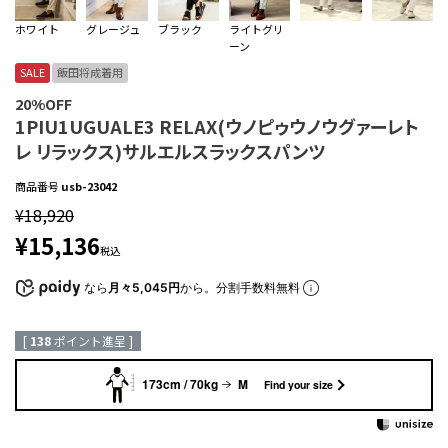
ホワイト
グレージュ
ブラック
ライトグリ
ーン
SALE
飯田将成着用
20%OFF
1PIU1UGUALE3 RELAX(ウノピゥウノウグァーレト
レ リラックス)サルエルスラックスパンツ
商品番号
usb-23042
¥
18,920
¥
15,136
税込
なら
月々5,045円
から。分割手数料無料
[
138
ポイント進呈 ]
173cm / 70kg
M
Find your size