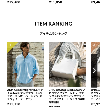
¥15,400
¥11,858
¥9,460
ITEM RANKING
アイテムランキング
1
2
3
AKM Contemporary(エイケ
1PIU1UGUALE3 RELAX(ウノ
1PIU1UGUA
イエムコンテンポラリー)スキ
ピゥウノウグァーレトレ リラ
ピゥウノウグ
ッパープルオーバーシャツ(防
ックス)シンセティックサフィ
ックス)シン
シワ / イージーケア)
アーノミニトートバッグ 9月中
アーノミニト
旬お届け
¥11,110
¥7,920