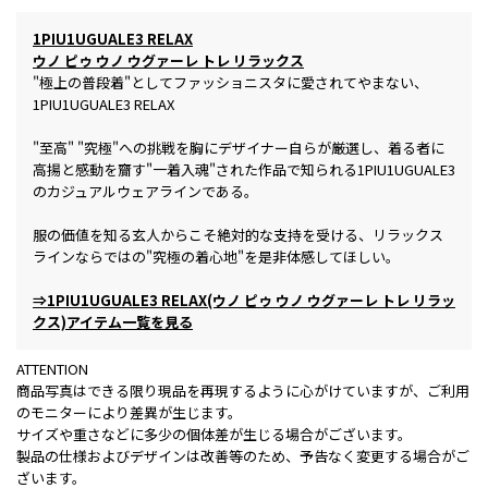
1PIU1UGUALE3 RELAX
ウノ ピゥ ウノ ウグァーレ トレ リラックス
"極上の普段着"としてファッショニスタに愛されてやまない、
1PIU1UGUALE3 RELAX
"至高" "究極"への挑戦を胸にデザイナー自らが厳選し、着る者に
高揚と感動を齎す"一着入魂"された作品で知られる1PIU1UGUALE3
のカジュアルウェアラインである。
服の価値を知る玄人からこそ絶対的な支持を受ける、リラックス
ラインならではの"究極の着心地"を是非体感してほしい。
⇒1PIU1UGUALE3 RELAX(ウノ ピゥ ウノ ウグァーレ トレ リラッ
クス)アイテム一覧を見る
ATTENTION
商品写真はできる限り現品を再現するように心がけていますが、ご利用
のモニターにより差異が生じます。
サイズや重さなどに多少の個体差が生じる場合がございます。
製品の仕様およびデザインは改善等のため、予告なく変更する場合がご
ざいます。