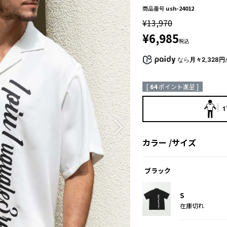
商品番号
ush-24012
¥
13,970
¥
6,985
税込
なら
月々2,328円
[
64
ポイント進呈 ]
1
カラー
サイズ
ブラック
S
在庫切れ