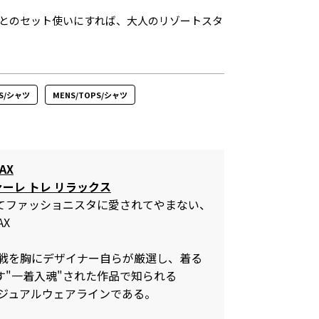
とのセット使いにすれば、大人のリゾートスタ
PS/シャツ
MENS/TOPS/シャツ
AX
ァーレ トレ リラックス
してファッショニスタに愛されてやまない、
AX
の挑戦を胸にデザイナー自らが厳選し、着る
す"一着入魂"された作品で知られる
3のカジュアルウェアラインである。