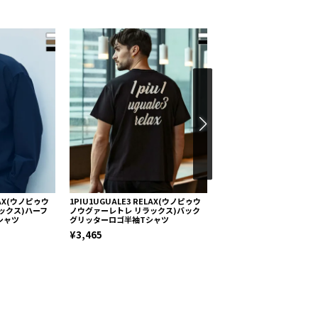
ELAX(ウノピゥウ
1PIU1UGUALE3 RELAX(ウノピゥウ
1PIU1UGUALE3 RELA
ックス)ハーフ
ノウグァーレトレ リラックス)バック
ノウグァーレトレ リラック
シャツ
グリッターロゴ半袖Tシャツ
クアロハシャツ
¥3,465
¥14,355