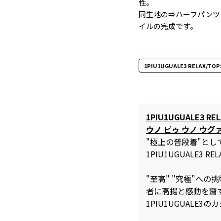
性。
同生地の
⇒ハーフパンツ
イルの完成です。
1PIU1UGUALE3 RELAX/TO
1PIU1UGUALE3 REL
ウノ ピゥ ウノ ウグ
"極上の普段着"と
1PIU1UGUALE3 REL
"至高" "究極"へ
者に高揚と感動を齎
1PIU1UGUALE