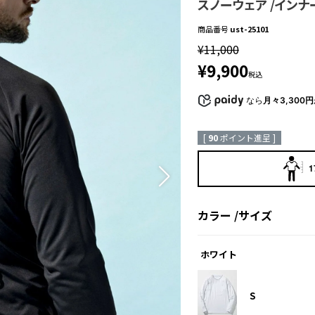
スノーウェア /インナ
商品番号
ust-25101
¥
11,000
¥
9,900
税込
なら
月々3,300円
[
90
ポイント進呈 ]
1
カラー
サイズ
ホワイト
S