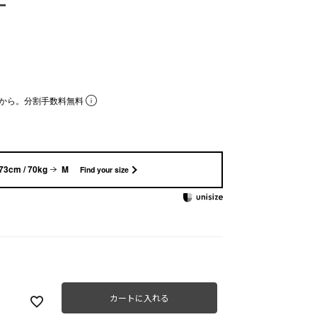
ー
から。分割手数料無料
73cm / 70kg
M
Find your size
カートに入れる