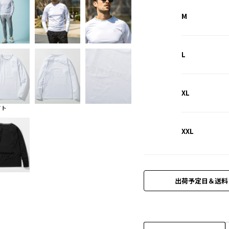
M
L
XL
イト
XXL
出荷予定日＆送料