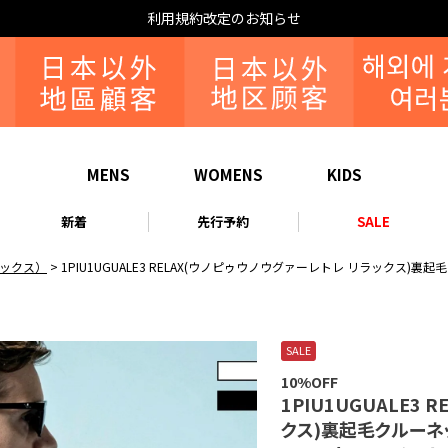
お知らせ
MENS
WOMENS
KIDS
新着
先行予約
SALE
リラックス）
1PIU1UGUALE3 RELAX(ウノピゥウノウグァーレトレ リラックス)裏
SALE
10%OFF
1PIU1UGUALE3
クス)裏起毛クルーネッ