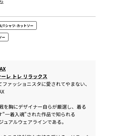
ら
TOPS/Tシャツ-カットソー
ソー
AX
ァーレ トレ リラックス
してファッショニスタに愛されてやまない、
AX
の挑戦を胸にデザイナー自らが厳選し、着る
す"一着入魂"された作品で知られる
3のカジュアルウェアラインである。