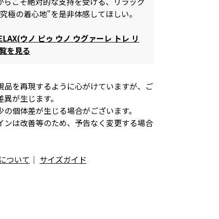
からこそ絶対的な支持を受ける、リラック
"究極の着心地"を是非体感してほしい。
 RELAX(ウノ ピゥ ウノ ウグァーレ トレ リ
一覧を見る
現品を再現するように心がけていますが、ご
差異が生じます。
少の個体差が生じる場合がございます。
インは改善等のため、予告なく変更する場合
について
｜
サイズガイド