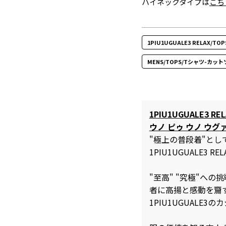
ハイネックタイプは
こち
1PIU1UGUALE3 RELAX/
MENS/TOPS/Tシャツ-カット
1PIU1UGUALE3 REL
ウノ ピゥ ウノ ウグ
"極上の普段着"と
1PIU1UGUALE3 REL
"至高" "究極"へ
者に高揚と感動を齎
1PIU1UGUALE