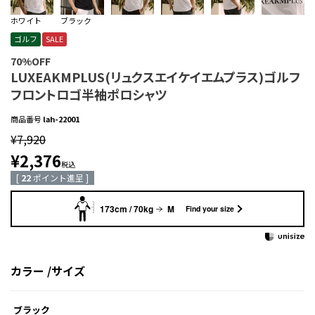
ホワイト
ブラック
ゴルフ
SALE
70%OFF
LUXEAKMPLUS(リュクスエイケイエムプラス)ゴルフ
フロントロゴ半袖ポロシャツ
商品番号
lah-22001
¥
7,920
¥
2,376
税込
[
22
ポイント進呈 ]
173cm / 70kg
M
Find your size
カラー
サイズ
ブラック