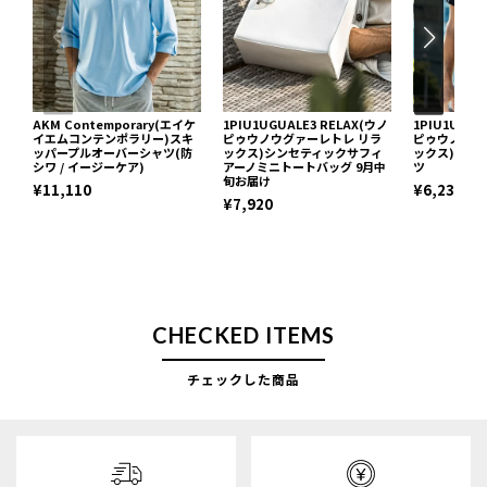
AKM Contemporary(エイケ
1PIU1UGUALE3 RELAX(ウノ
1PIU1UGUA
イエムコンテンポラリー)スキ
ピゥウノウグァーレトレ リラ
ピゥウノウグ
ッパープルオーバーシャツ(防
ックス)シンセティックサフィ
ックス)ネッ
シワ / イージーケア)
アーノミニトートバッグ 9月中
ツ
旬お届け
¥11,110
¥6,237
¥7,920
CHECKED ITEMS
チェックした商品