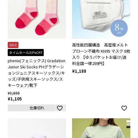
高性能四層構造 高密度メルト
SALE
ブローン不織布 KN95 マスク 8枚
タイムセール33%OFF
入り 【ゆうパケットお届け/送
phenix(フェニックス) Gradation
料全国一律289円】
Junior Ski Socks PHグラデーシ
¥
1,188
ョンジュニアスキーソックス/キ
ッズ/子供用スキーソックス/ス
キーウェア/靴下
¥
1,650
¥
1,105
在庫切れ