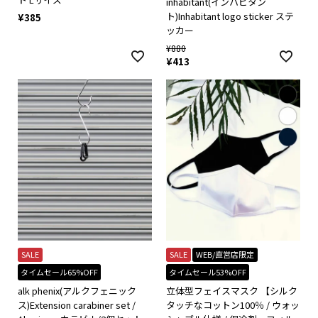
inhabitant(インハビタン
ト)Inhabitant logo sticker ステ
¥
385
ッカー
¥
880
¥
413
SALE
SALE
WEB/直営店限定
タイムセール65%OFF
タイムセール53%OFF
alk phenix(アルクフェニック
立体型フェイスマスク 【シルク
ス)Extension carabiner set /
タッチなコットン100％ / ウォッ