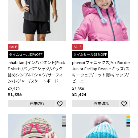
SALE
SALE
タイムセール53%OFF
タイムセール63%OFF
inhabitant(インハビタント)Pack
phenix(フェニックス)Mix Border
T-shirts/パックTシャツ/パック
Junior Earflap Beanie キッズ/ス
詰めシンプルTシャツ/サーフィ
キーウェア/ニット帽/キャップ/
ン/レジャー/スケートボード
ビーニー
¥
2,970
¥
3,850
¥
1,395
¥
1,424
在庫切れ
在庫切れ