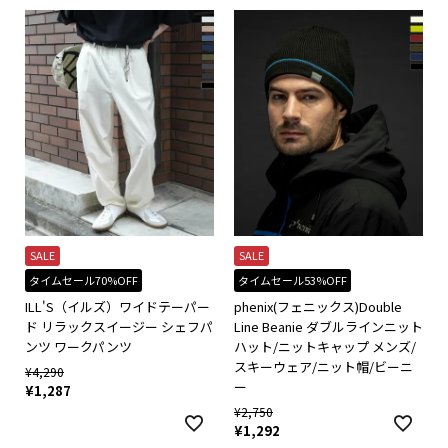
SALE
SALE
タイムセール70%OFF
タイムセール53%OFF
ILL'S（イルズ）ワイドテーパー
phenix(フェニックス)Double
ド リラックスイージー シェフパ
Line Beanie ダブルラインニット
ンツ ワークパンツ
ハット/ニットキャップ メンズ/
スキーウェア/ニット帽/ビーニ
¥
4,290
ー
¥
1,287
¥
2,750
¥
1,292