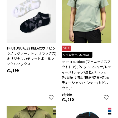
1PIU1UGUALE3 RELAX(ウノピゥ
SALE
ウノウグァーレトレ リラックス)
タイムセール69%OFF
オリジナルカモフットボールア
phenix outdoor(フェニックスア
ンクルソックス
ウトドア)ポケットT-シャツ/レデ
¥
1,199
ィースTシャツ/速乾/ストレッ
チ/日焼け防止/快適/防臭/抗菌/
ティーシャツ/インナー/ミドル
ウェア
¥
3,960
¥
1,210