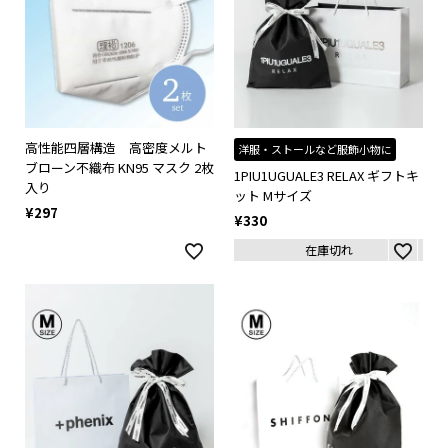
高性能四層構造 高密度メルト
洋服・ストールなど服飾小物に
ブローン不織布 KN95 マスク 2枚
1PIU1UGUALE3 RELAX ギフトキ
入り
ット Mサイズ
¥
297
¥
330
在庫切れ