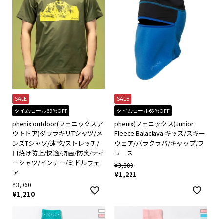
SALE
SALE
タイムセール69%OFF
タイムセール63%OFF
phenix outdoor(フェニックスア
phenix(フェニックス)Junior
ウトドア)ダウラギリTシャツ/メ
Fleece Balaclava キッズ/スキー
ンズTシャツ/速乾/ストレッチ/
ウェア/バラクラバ/キャップ/フ
日焼け防止/快適/抗菌/防臭/ティ
リース
ーシャツ/インナー/ミドルウェ
¥
3,300
ア
¥
1,221
¥
3,960
¥
1,210