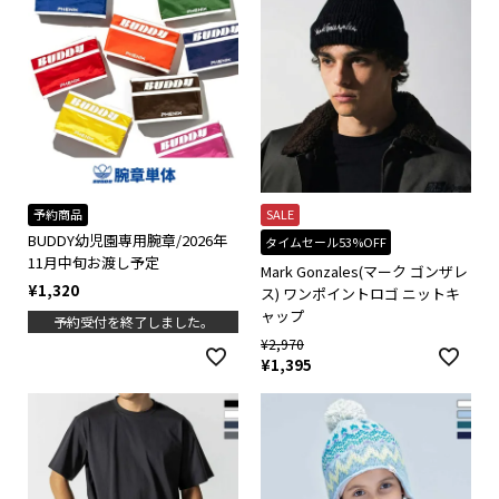
予約商品
SALE
BUDDY幼児園専用腕章/2026年
タイムセール53%OFF
11月中旬お渡し予定
Mark Gonzales(マーク ゴンザレ
¥
1,320
ス) ワンポイントロゴ ニットキ
ャップ
予約受付を終了しました。
¥
2,970
¥
1,395