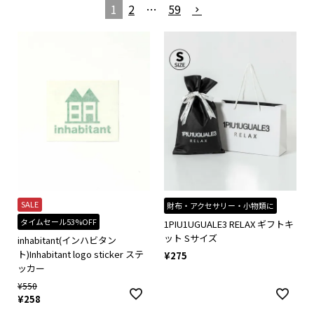
1
2
…
59
SALE
財布・アクセサリー・小物類に
タイムセール53%OFF
1PIU1UGUALE3 RELAX ギフトキ
ット Sサイズ
inhabitant(インハビタン
ト)Inhabitant logo sticker ステ
¥
275
ッカー
¥
550
¥
258