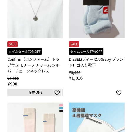
SALE
SALE
タイムセール70%OFF
タイムセール67%OFF
Confirm（コンファーム）トッ
DIESEL(ディーゼル)Baby ブラン
プ付き モチーフ チャーム シル
ドロゴ入り靴下
バーチェーンネックレス
¥
3,080
¥
1,016
¥
3,300
¥
990
在庫切れ