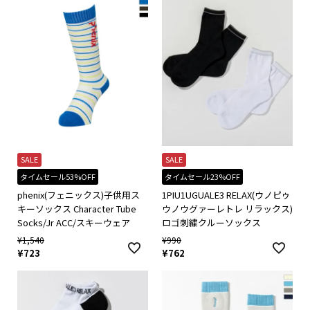
SALE
SALE
タイムセール53%OFF
タイムセール23%OFF
phenix(フェニックス)子供用ス
1PIU1UGUALE3 RELAX(ウノピゥ
キーソックス Character Tube
ウノウグァーレトレ リラックス)
Socks/Jr ACC/スキーウェア
ロゴ刺繍クルーソックス
¥
1,540
¥
990
¥
723
¥
762