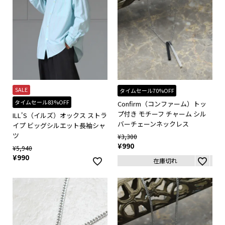
SALE
タイムセール70%OFF
タイムセール83%OFF
Confirm（コンファーム）トッ
プ付き モチーフ チャーム シル
ILL'S（イルズ）オックス ストラ
バーチェーンネックレス
イプ ビッグシルエット長袖シャ
ツ
¥
3,300
¥
990
¥
5,940
¥
990
在庫切れ