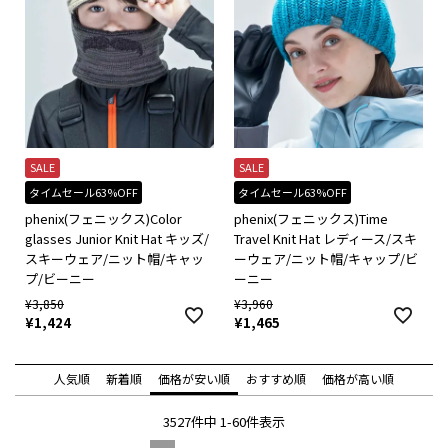
SALE
SALE
タイムセール63%OFF
タイムセール63%OFF
phenix(フェニックス)Color
phenix(フェニックス)Time
glasses Junior Knit Hat キッズ/
Travel Knit Hat レディース/スキ
スキーウェア/ニット帽/キャッ
ーウェア/ニット帽/キャップ/ビ
プ/ビーニー
ーニー
¥
3,850
¥
3,960
¥
1,424
¥
1,465
人気順
新着順
価格が安い順
おすすめ順
価格が高い順
3527
件中
1
-
60
件表示