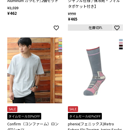
Aluminum カラビナ/2個セット
シャブル仕様 / 保冷剤・フィル
タポケット付き】
¥
1,320
¥
462
¥
990
¥
465
在庫切れ
SALE
SALE
タイムセール55%OFF
タイムセール63%OFF
Confirm（コンファーム）ロン
phenix(フェニックス)Retro
グTシャツ
Future Ski Touring Junior Socks