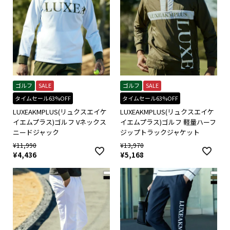
ゴルフ
SALE
ゴルフ
SALE
タイムセール63%OFF
タイムセール63%OFF
LUXEAKMPLUS(リュクスエイケ
LUXEAKMPLUS(リュクスエイケ
イエムプラス)ゴルフ Vネックス
イエムプラス)ゴルフ 軽量ハーフ
ニードジャック
ジップトラックジャケット
¥
11,990
¥
13,970
¥
4,436
¥
5,168