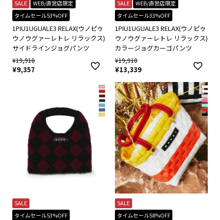
SALE
WEB/直営店限定
SALE
WEB/直営店限定
タイムセール53%OFF
タイムセール33%OFF
1PIU1UGUALE3 RELAX(ウノピゥ
1PIU1UGUALE3 RELAX(ウノピゥ
ウノウグァーレトレ リラックス)
ウノウグァーレトレ リラックス)
サイドラインジョグパンツ
カラージョグカーゴパンツ
¥
19,910
¥
19,910
¥
9,357
¥
13,339
SALE
SALE
タイムセール53%OFF
タイムセール58%OFF