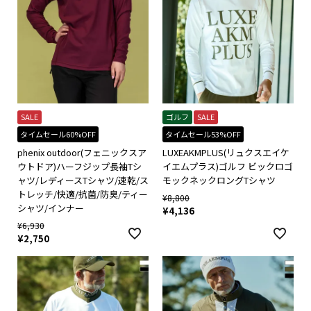
SALE
ゴルフ
SALE
タイムセール60%OFF
タイムセール53%OFF
phenix outdoor(フェニックスア
LUXEAKMPLUS(リュクスエイケ
ウトドア)ハーフジップ長袖Tシ
イエムプラス)ゴルフ ビックロゴ
ャツ/レディースTシャツ/速乾/ス
モックネックロングTシャツ
トレッチ/快適/抗菌/防臭/ティー
¥
8,800
シャツ/インナー
¥
4,136
¥
6,930
¥
2,750