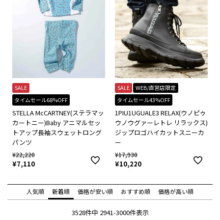
SALE
SALE
WEB/直営店限定
タイムセール68%OFF
タイムセール43%OFF
STELLA McCARTNEY(ステラマッ
1PIU1UGUALE3 RELAX(ウノピゥ
カートニー)Baby アニマルセッ
ウノウグァーレトレ リラックス)
トアップ長袖スウェットロング
ジップロゴハイカットスニーカ
パンツ
ー
¥
22,220
¥
17,930
¥
7,110
¥
10,220
人気順
新着順
価格が安い順
おすすめ順
価格が高い順
3528
件中
2941
-
3000
件表示