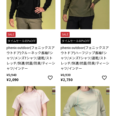
SALE
SALE
タイムセール65%OFF
タイムセール60%OFF
phenix outdoor(フェニックスア
phenix outdoor(フェニックスア
ウトドア)クルーネック長袖Tシ
ウトドア)ハーフジップ長袖Tシ
ャツ/メンズTシャツ/速乾/スト
ャツ/メンズTシャツ/速乾/スト
レッチ/快適/抗菌/防臭/ティーシ
レッチ/快適/抗菌/防臭/ティーシ
ャツ/インナー
ャツ/インナー
¥
5,940
¥
6,930
¥
2,090
¥
2,750