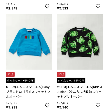
¥
6,710
¥
28,380
¥
2,348
¥
9,933
SALE
SALE
タイムセール65%OFF
タイムセール65%OFF
MSGM(エムエスジーエム)Baby
MSGM(エムエスジーエム)Kids &
ブランドロゴ長袖スウェットプ
Junior ボタニカル柄長袖スウェ
ルオーバー
ットプルオーバー
¥
22,110
¥
27,830
¥
7,738
¥
9,740