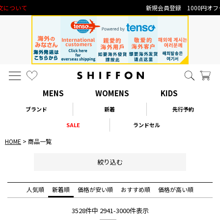
なりすまし・いたずら注文について
新規
MENS
WOMENS
KIDS
ブランド
新着
先行予約
SALE
ランドセル
HOME
商品一覧
絞り込む
人気順
新着順
価格が安い順
おすすめ順
価格が高い順
3528
件中
2941
-
3000
件表示