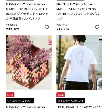
MARNI(マルニ)Kids & Junior
MARNI(マルニ)Kids & Junior
MW84F - DIAMOND CROCHET
MW81F - SUNDAY MORNING
BORSA ダイヤモンドクロシェ
BAG BORSA バスケットかごバ
かぎ針編みハンドバッグ
ッグ
¥
68,530
¥
30,470
¥
32,209
¥
12,797
SALE
SALE
タイムセール74%OFF
タイムセール23%OFF
MARNI(マルニ)Kids & Junior
1PIU1UGUALE3 RELAX(ウノピゥ