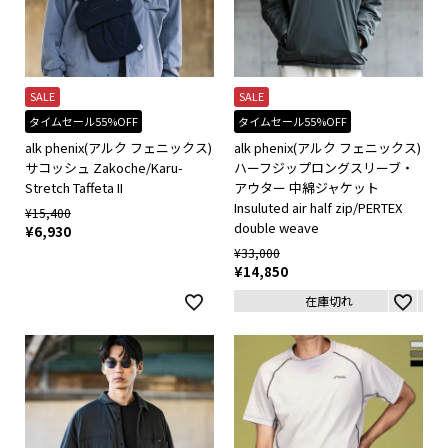
SALE
SALE
タイムセール55%OFF
タイムセール55%OFF
alk phenix(アルク フェニックス)
alk phenix(アルク フェニックス)
サコッシュ Zakoche/Karu-
ハーフジップロングスリーブ・
Stretch Taffeta II
アウター 中綿ジャケット
Insuluted air half zip/PERTEX
¥
15,400
double weave
¥
6,930
¥
33,000
¥
14,850
在庫切れ