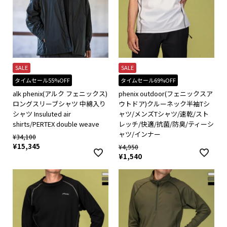
SALE
SALE
タイムセール55%OFF
タイムセール69%OFF
alk phenix(アルク フェニックス)
phenix outdoor(フェニックスア
ロングスリーブシャツ 中綿入り
ウトドア)クルーネック半袖Tシ
シャツ Insuluted air
ャツ/メンズTシャツ/速乾/スト
shirts/PERTEX double weave
レッチ/快適/抗菌/防臭/ティーシ
ャツ/インナー
¥
34,100
¥
15,345
¥
4,950
¥
1,540