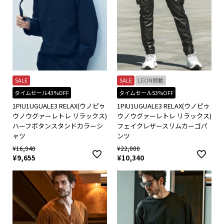
SALE
SALE
LEON掲載
タイムセール43%OFF
タイムセール53%OFF
1PIU1UGUALE3 RELAX(ウノピゥ
1PIU1UGUALE3 RELAX(ウノピゥ
ウノウグァーレトレ リラックス)
ウノウグァーレトレ リラックス)
ハーフボタンスタンドカラーシ
フェイクレザースリムカーゴパ
ャツ
ンツ
¥
16,940
¥
22,000
¥
9,655
¥
10,340