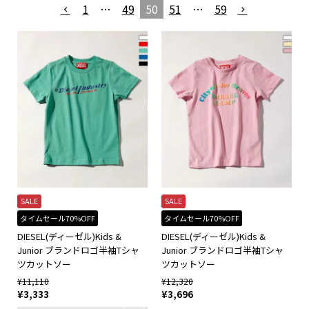
1
…
49
50
51
…
59
SALE
SALE
タイムセール70%OFF
タイムセール70%OFF
DIESEL(ディーゼル)Kids &
DIESEL(ディーゼル)Kids &
Junior ブランドロゴ半袖Tシャ
Junior ブランドロゴ半袖Tシャ
ツカットソー
ツカットソー
¥
11,110
¥
12,320
¥
3,333
¥
3,696