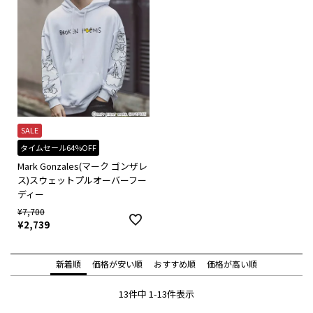
SALE
タイムセール64%OFF
Mark Gonzales(マーク ゴンザレ
ス)スウェットプルオーバーフー
ディー
¥
7,700
¥
2,739
新着順
価格が安い順
おすすめ順
価格が高い順
13
件中
1
-
13
件表示