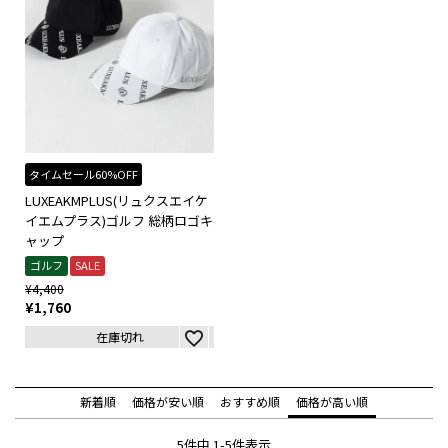
タイムセール60%OFF
LUXEAKMPLUS(リュクスエイケ
イエムプラス)ゴルフ 総柄ロゴキ
ャップ
ゴルフ
SALE
¥
4,400
¥
1,760
在庫切れ
新着順
価格が安い順
おすすめ順
価格が高い順
5
件中
1
-
5
件表示