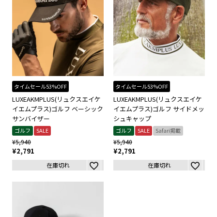
タイムセール53%OFF
タイムセール53%OFF
LUXEAKMPLUS(リュクスエイケ
LUXEAKMPLUS(リュクスエイケ
イエムプラス)ゴルフ ベーシック
イエムプラス)ゴルフ サイドメッ
サンバイザー
シュキャップ
ゴルフ
SALE
ゴルフ
SALE
Safari掲載
¥
5,940
¥
5,940
¥
2,791
¥
2,791
在庫切れ
在庫切れ