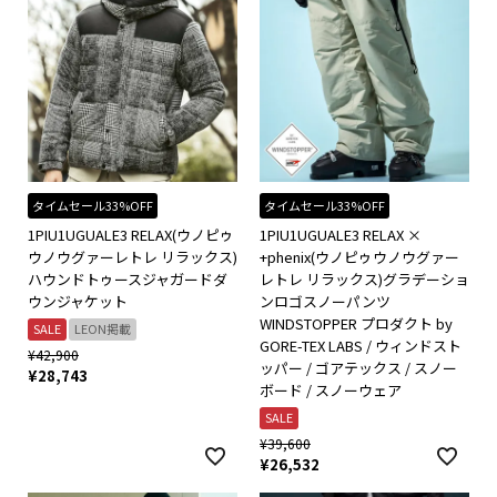
タイムセール33%OFF
タイムセール33%OFF
1PIU1UGUALE3 RELAX(ウノピゥ
1PIU1UGUALE3 RELAX ×
ウノウグァーレトレ リラックス)
+phenix(ウノピゥウノウグァー
ハウンドトゥースジャガードダ
レトレ リラックス)グラデーショ
ウンジャケット
ンロゴスノーパンツ
WINDSTOPPER プロダクト by
SALE
LEON掲載
GORE-TEX LABS / ウィンドスト
¥
42,900
ッパー / ゴアテックス / スノー
¥
28,743
ボード / スノーウェア
SALE
¥
39,600
¥
26,532