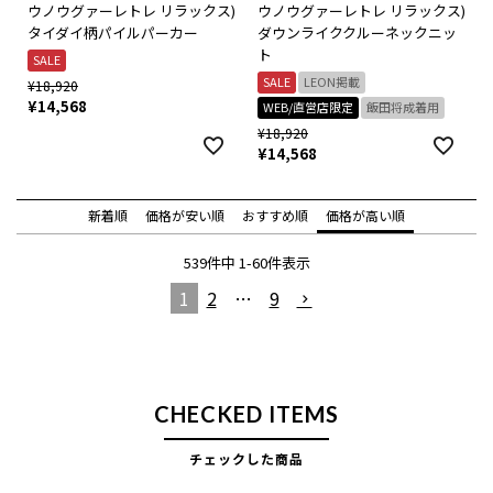
ウノウグァーレトレ リラックス)
ウノウグァーレトレ リラックス)
タイダイ柄パイルパーカー
ダウンライククルーネックニッ
ト
SALE
SALE
LEON掲載
¥
18,920
¥
14,568
WEB/直営店限定
飯田将成着用
¥
18,920
¥
14,568
新着順
価格が安い順
おすすめ順
価格が高い順
539
件中
1
-
60
件表示
1
2
…
9
CHECKED ITEMS
チェックした商品