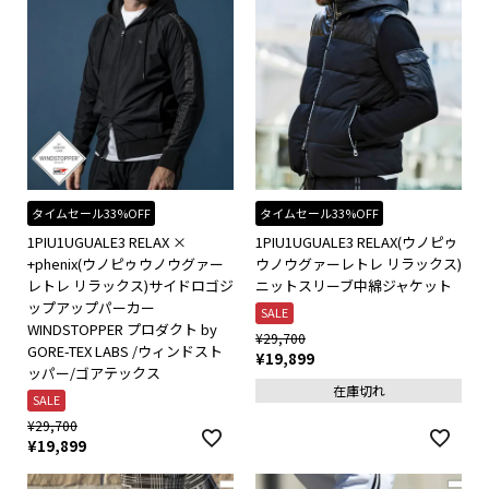
タイムセール33%OFF
タイムセール33%OFF
1PIU1UGUALE3 RELAX ×
1PIU1UGUALE3 RELAX(ウノピゥ
+phenix(ウノピゥウノウグァー
ウノウグァーレトレ リラックス)
レトレ リラックス)サイドロゴジ
ニットスリーブ中綿ジャケット
ップアップパーカー
SALE
WINDSTOPPER プロダクト by
¥
29,700
GORE-TEX LABS /ウィンドスト
¥
19,899
ッパー/ゴアテックス
在庫切れ
SALE
¥
29,700
¥
19,899