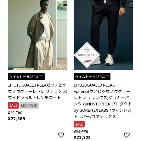
タイムセール23%OFF
タイムセール13%OFF
1PIU1UGUALE3 RELAX(ウノピゥ
1PIU1UGUALE3 RELAX ×
ウノウグァーレトレ リラックス)
+phenix(ウノピゥウノウグァー
ワイドラペルトレンチコート
レトレ リラックス)ジョガーパ
ンツ WINDSTOPPER プロダクト
SALE
LEON掲載
by GORE-TEX LABS /ウィンドス
¥
29,700
トッパー/ゴアテックス
¥
22,869
SALE
¥
24,970
¥
21,723