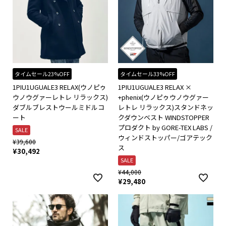
タイムセール23%OFF
タイムセール33%OFF
1PIU1UGUALE3 RELAX(ウノピゥ
1PIU1UGUALE3 RELAX ×
ウノウグァーレトレ リラックス)
+phenix(ウノピゥウノウグァー
ダブルブレストウールミドルコ
レトレ リラックス)スタンドネッ
ート
クダウンベスト WINDSTOPPER
プロダクト by GORE-TEX LABS /
SALE
ウィンドストッパー/ゴアテック
¥
39,600
ス
¥
30,492
SALE
¥
44,000
¥
29,480