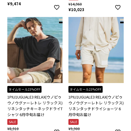
¥
9,474
¥
14,960
¥
10,023
タイムセール23%OFF
タイムセール23%OFF
1PIU1UGUALE3 RELAX(ウノピゥ
1PIU1UGUALE3 RELAX(ウノピゥ
ウノウグァーレトレ リラックス)
ウノウグァーレトレ リラックス)
リネンタッチキーネックドライT
リネンタッチドライショーツ 6
シャツ 6月中旬お届け
月中旬お届け
SALE
SALE
¥
8,910
¥
9,900