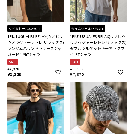
タイムセール33%OFF
タイムセール33%OFF
1PIU1UGUALE3 RELAX(ウノピゥ
1PIU1UGUALE3 RELAX(ウノピゥ
ウノウグァーレトレ リラックス)
ウノウグァーレトレ リラックス)
ランダムハウンドトゥースジャ
ダブルシルケットキーネックワ
ガード半袖Tシャツ
イドTシャツ
SALE
SALE
¥
7,920
¥
11,000
¥
5,306
¥
7,370