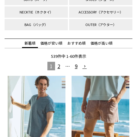
NECKTIE（ネクタイ）
ACCESSORY（アクセサリー）
BAG（バッグ）
OUTER（アウター）
新着順
価格が安い順
おすすめ順
価格が高い順
539
件中
1
-
60
件表示
1
2
…
9