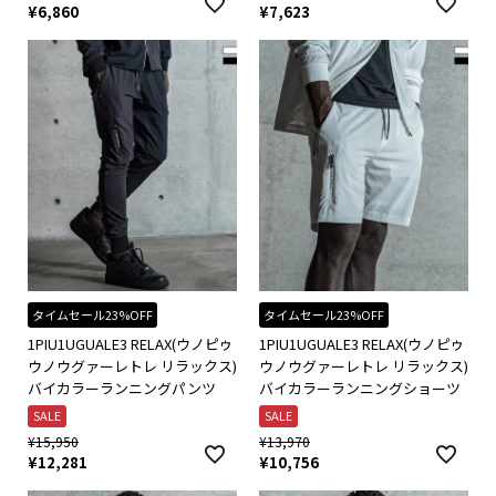
¥
6,860
¥
7,623
タイムセール23%OFF
タイムセール23%OFF
1PIU1UGUALE3 RELAX(ウノピゥ
1PIU1UGUALE3 RELAX(ウノピゥ
ウノウグァーレトレ リラックス)
ウノウグァーレトレ リラックス)
バイカラーランニングパンツ
バイカラーランニングショーツ
SALE
SALE
¥
15,950
¥
13,970
¥
12,281
¥
10,756