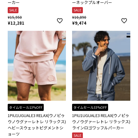
ーカー
ーネックプルオーバー
SALE
SALE
¥
15,950
¥
10,890
¥
12,281
¥
9,474
タイムセール13%OFF
タイムセール33%OFF
1PIU1UGUALE3 RELAX(ウノピゥ
1PIU1UGUALE3 RELAX(ウノピゥ
ウノウグァーレトレ リラックス)
ウノウグァーレトレ リラックス)
ヘビースウェットピグメントシ
ラインロゴワッフルパーカー
ョーツ
SALE