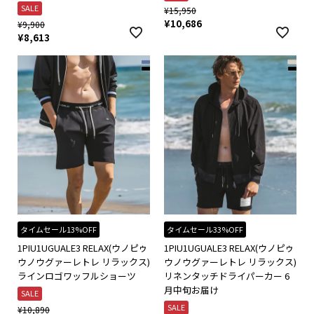
SALE
¥
15,950
¥
10,686
¥
9,900
¥
8,613
タイムセール13%OFF
タイムセール33%OFF
1PIU1UGUALE3 RELAX(ウノピゥ
1PIU1UGUALE3 RELAX(ウノピゥ
ウノウグァーレトレ リラックス)
ウノウグァーレトレ リラックス)
ラインロゴワッフルショーツ
リネンタッチドライパーカー 6
月中旬お届け
SALE
SALE
¥
10,890