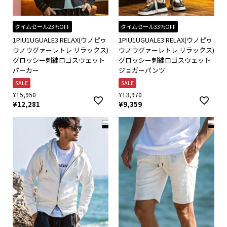
タイムセール23%OFF
タイムセール33%OFF
1PIU1UGUALE3 RELAX(ウノピゥ
1PIU1UGUALE3 RELAX(ウノピゥ
ウノウグァーレトレ リラックス)
ウノウグァーレトレ リラックス)
グロッシー刺繍ロゴスウェット
グロッシー刺繍ロゴスウェット
パーカー
ジョガーパンツ
SALE
SALE
¥
15,950
¥
13,970
¥
12,281
¥
9,359