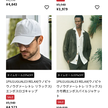
¥
4,643
¥
5,940
¥
3,979
タイムセール23%OFF
タイムセール33%OFF
1PIU1UGUALE3 RELAX(ウノピゥ
1PIU1UGUALE3 RELAX(ウノピゥ
ウノウグァーレトレ リラックス)
ウノウグァーレトレ リラックス)
エンボスロゴキャップ
カモ柄エンボスパイルジャケッ
ト
SALE
SALE
¥
5,940
¥
4,573
¥
18,920