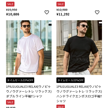
SALE
SALE
¥
15,950
¥
12,980
¥
10,686
¥
11,292
タイムセール33%OFF
タイムセール33%OFF
1PIU1UGUALE3 RELAX(ウノピゥ
1PIU1UGUALE3 RELAX(ウノピゥ
ウノウグァーレトレ リラックス)
ウノウグァーレトレ リラックス)
ダブルライン半袖Tシャツ
ハンドライクエンボスロゴ半袖T
シャツ
SALE
SALE
¥
6,930