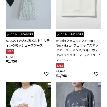
タイムセール50%OFF
タイムセール33%OFF
AJUGA. (アジュガ)メルトキルテ
phenix(フェニックス)Phenix
ィング撥水シューズケース
Neck Gaiter フェニックスネッ
クゲーター メンズ/スキーウェ
SALE
ア/ネックウォーマー/マフラー/
¥
3,500
フリース
¥
1,750
SALE
¥
2,640
¥
1,768