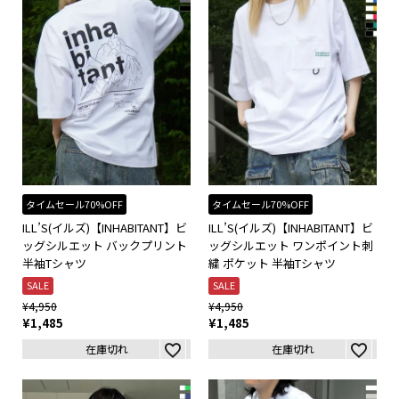
タイムセール70%OFF
タイムセール70%OFF
ILL’S(イルズ)【INHABITANT】ビ
ILL’S(イルズ)【INHABITANT】ビ
ッグシルエット バックプリント
ッグシルエット ワンポイント刺
半袖Tシャツ
繍 ポケット 半袖Tシャツ
SALE
SALE
¥
4,950
¥
4,950
¥
1,485
¥
1,485
在庫切れ
在庫切れ