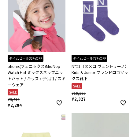
タイムセール33%OFF
タイムセール77%OFF
phenix(フェニックス)Mix Nep
N°21（ヌメロ ヴェントゥーノ）
Watch Hat ミックスネップニッ
Kids & Junior ブランドロゴソッ
トハット / キッズ / 子供用 / スキ
クス靴下
ーウェア
SALE
SALE
¥
10,120
¥
2,327
¥
3,410
¥
2,284