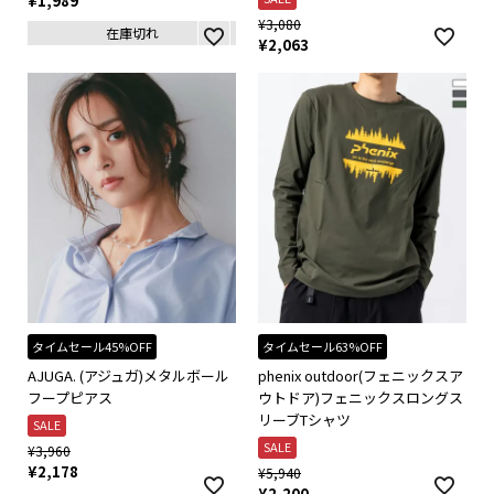
¥
1,989
¥
3,080
在庫切れ
¥
2,063
タイムセール45%OFF
タイムセール63%OFF
AJUGA. (アジュガ)メタルボール
phenix outdoor(フェニックスア
フープピアス
ウトドア)フェニックスロングス
リーブTシャツ
SALE
SALE
¥
3,960
¥
2,178
¥
5,940
¥
2,200