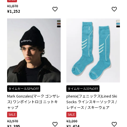
¥
1,870
¥
1,252
タイムセール53%OFF
タイムセール33%OFF
Mark Gonzales(マーク ゴンザレ
phenix(フェニックス)Lined Ski
ス) ワンポイントロゴ ニットキ
Socks ラインスキーソックス /
ャップ
レディース / スキーウェア
SALE
SALE
¥
2,970
¥
2,200
¥
1,395
¥
1,474