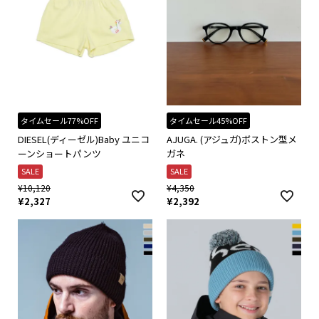
タイムセール77%OFF
タイムセール45%OFF
DIESEL(ディーゼル)Baby ユニコ
AJUGA. (アジュガ)ボストン型メ
ーンショートパンツ
ガネ
SALE
SALE
¥
10,120
¥
4,350
¥
2,327
¥
2,392