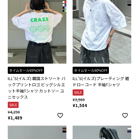
タイムセール65%OFF
タイムセール60%OFF
ILL’S(イルズ) 韓国ストリート バ
ILL’S(イルズ)プレーティング 裾
ックプリントロゴ ビッグシルエ
ドローコード 半袖Tシャツ
ット半袖Tシャツ カットソー ユ
SALE
ニセックス
¥
3,960
SALE
¥
1,584
¥
4,290
¥
1,489