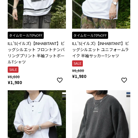
タイムセール70%OFF
タイムセール70%OFF
ILL’S(イルズ)【INHABITANT】ビ
ILL’S(イルズ)【INHABITANT】ビ
ッグシルエット フロントナンバ
ッグシルエット ユニフォームラ
リングプリント 半袖フットボー
イク 半袖サッカーTシャツ
ルTシャツ
SALE
SALE
¥
6,600
¥
1,980
¥
6,600
¥
1,980