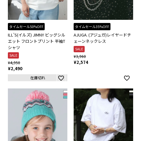
タイムセール50%OFF
タイムセール35%OFF
ILL’S(イルズ) JIMNY ビッグシル
AJUGA. (アジュガ)レイヤードチ
エット フロントプリント 半袖T
ェーンネックレス
シャツ
SALE
SALE
¥
3,960
¥
2,574
¥
4,950
¥
2,490
在庫切れ