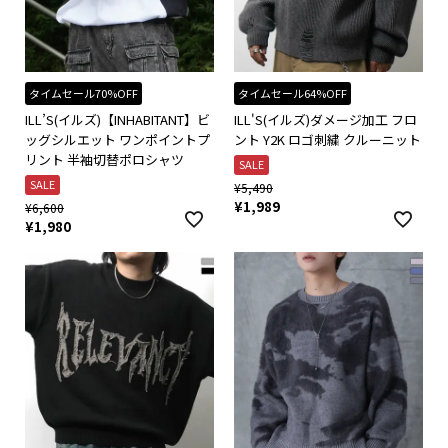
タイムセール70%OFF
タイムセール64%OFF
ILL’S(イルズ)【INHABITANT】ビ
ILL'S(イルズ)ダメージ加工 フロ
ッグシルエット ワンポイントプ
ント Y2K ロゴ刺繍 クルーニット
リント 半袖切替ポロシャツ
SALE
SALE
¥
5,490
¥
1,989
¥
6,600
¥
1,980