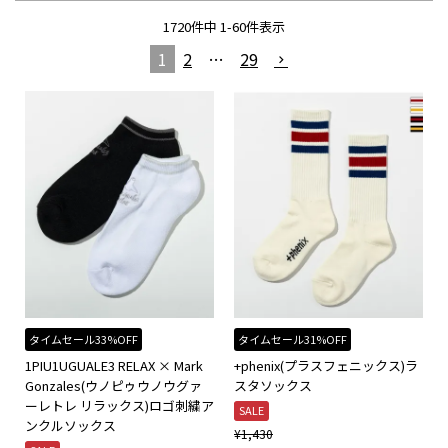
1720
件中
1
-
60
件表示
1
2
…
29
タイムセール33%OFF
タイムセール31%OFF
1PIU1UGUALE3 RELAX × Mark
+phenix(プラスフェニックス)ラ
Gonzales(ウノピゥウノウグァ
スタソックス
ーレトレ リラックス)ロゴ刺繍ア
SALE
ンクルソックス
¥
1,430