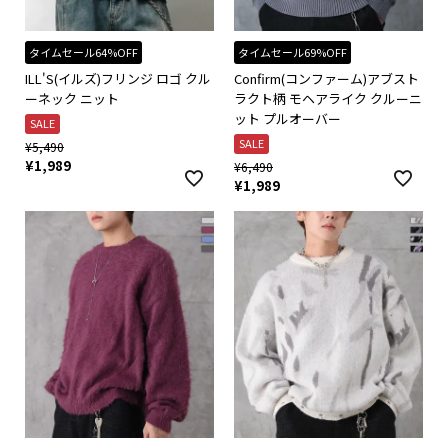
タイムセール64%OFF
タイムセール69%OFF
ILL'S(イルズ)フリンジ ロゴ クル
Confirm(コンファーム)アブスト
ーネック ニット
ラクト柄 モヘアライク クルーニ
ット プルオーバー
SALE
SALE
¥
5,490
¥
1,989
¥
6,490
¥
1,989