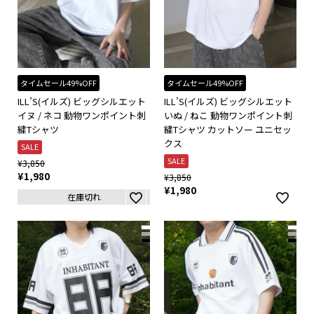
タイムセール49%OFF
タイムセール49%OFF
ILL’S(イルズ) ビッグシルエット
ILL’S(イルズ) ビッグシルエット
イヌ / ネコ 動物ワンポイント刺
いぬ / ねこ 動物ワンポイント刺
繍Tシャツ
繍Tシャツ カットソー ユニセッ
クス
SALE
SALE
¥
3,850
¥
1,980
¥
3,850
¥
1,980
在庫切れ