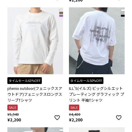
タイムセール63%OFF
タイムセール50%OFF
phenix outdoor(フェニックスア
ILL’S(イルズ) ビッグシルエット
ウトドア)フェニックスロングス
プレーティング グラフィック プ
リーブTシャツ
リント 半袖Tシャツ
SALE
SALE
¥
5,940
¥
4,400
¥
2,200
¥
2,200