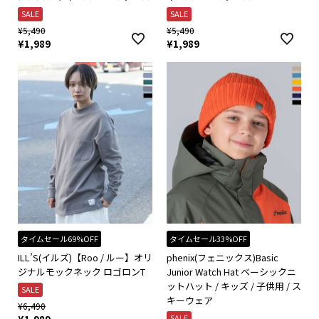
SALE
SALE
¥
5,490
¥
5,490
¥
1,989
¥
1,989
タイムセール69%OFF
タイムセール33%OFF
ILL’S(イルズ)【Roo / ルー】オリ
phenix(フェニックス)Basic
ジナルモックネック ロゴロンT
Junior Watch Hat ベーシックニ
ットハット / キッズ / 子供用 / ス
SALE
キーウェア
¥
6,490
SALE