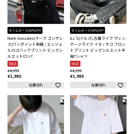
タイムセール60%OFF
タイムセール54%OFF
Mark Gonzales(マーク ゴンザレ
ILL’S(イルズ) 古着ライク ヴィン
ス)ワンポイント刺繍 / エンジェ
テージライク イヌ / ネコ フロン
ルロゴバックプリント ビッグシ
トプリント ビッグシルエット半
ルエットロンT
袖Tシャツ
SALE
SALE
¥
4,950
¥
4,290
¥
1,980
¥
1,980
在庫切れ
在庫切れ