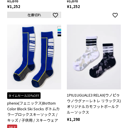
¥
1,870
¥
1,870
¥
1,252
¥
1,252
在庫切れ
1PIU1UGUALE3 RELAX(ウノピゥ
タイムセール33%OFF
ウノウグァーレトレ リラックス)
phenix(フェニックス)Bottom
オリジナルカモフットボールク
Color Block Ski Socks ボトムカ
ルーソックス
ラーブロックスキーソックス /
¥
1,298
キッズ / 子供用 / スキーウェア
SALE