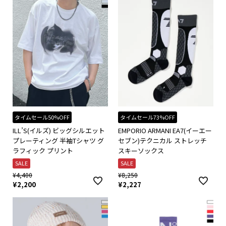
タイムセール50%OFF
タイムセール73%OFF
ILL’S(イルズ) ビッグシルエット
EMPORIO ARMANI EA7(イーエー
プレーティング 半袖Tシャツ グ
セブン)テクニカル ストレッチ
ラフィック プリント
スキーソックス
SALE
SALE
¥
4,400
¥
8,250
¥
2,200
¥
2,227