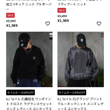
加工 Vネック ニット プルオーバ
フティアート ニット
ー
SALE
SALE
¥
5,490
¥
1,989
¥
5,989
¥
1,989
タイムセール64%OFF
タイムセール64%OFF
ILL’S(イルズ)裏起毛 ワンポイン
ILL’S(イルズ)グランジ プリント
ト ドロスト ラグランスウェット
クルーネックニット メンズ レデ
メンズ レディース ユニセックス
ィース ユニセックス