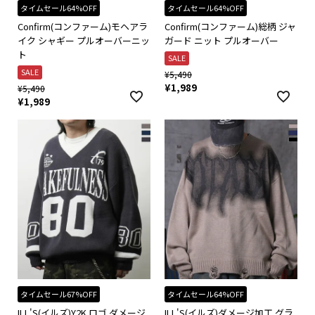
タイムセール64%OFF
タイムセール64%OFF
Confirm(コンファーム)モヘアラ
Confirm(コンファーム)総柄 ジャ
イク シャギー プルオーバーニッ
ガード ニット プルオーバー
ト
SALE
SALE
¥
5,490
¥
1,989
¥
5,490
¥
1,989
タイムセール67%OFF
タイムセール64%OFF
ILL'S(イルズ)Y2K ロゴ ダメージ
ILL'S(イルズ)ダメージ加工 グラ