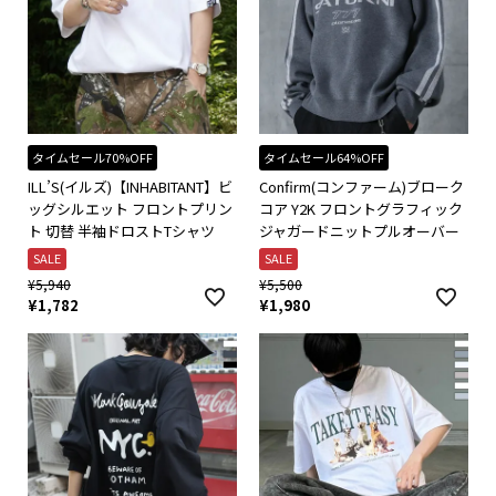
タイムセール70%OFF
タイムセール64%OFF
ILL’S(イルズ)【INHABITANT】ビ
Confirm(コンファーム)ブローク
ッグシルエット フロントプリン
コア Y2K フロントグラフィック
ト 切替 半袖ドロストTシャツ
ジャガードニットプルオーバー
SALE
SALE
¥
5,940
¥
5,500
¥
1,782
¥
1,980