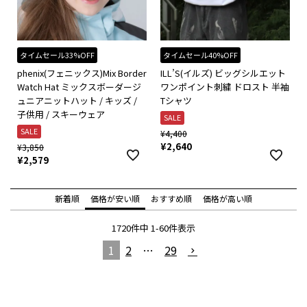
タイムセール33%OFF
タイムセール40%OFF
phenix(フェニックス)Mix Border
ILL’S(イルズ) ビッグシルエット
Watch Hat ミックスボーダージ
ワンポイント刺繍 ドロスト 半袖
ュニアニットハット / キッズ /
Tシャツ
子供用 / スキーウェア
SALE
SALE
¥
4,400
¥
2,640
¥
3,850
¥
2,579
新着順
価格が安い順
おすすめ順
価格が高い順
1720
件中
1
-
60
件表示
1
2
…
29