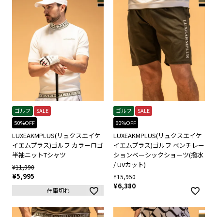
ゴルフ
SALE
ゴルフ
SALE
50%OFF
60%OFF
LUXEAKMPLUS(リュクスエイケ
LUXEAKMPLUS(リュクスエイケ
イエムプラス)ゴルフ カラーロゴ
イエムプラス)ゴルフ ベンチレー
半袖ニットTシャツ
ションベーシックショーツ(撥水
/ UVカット)
¥
11,990
¥
5,995
¥
15,950
¥
6,380
在庫切れ