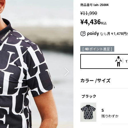
商品番号
lah-25004
¥
11,990
¥
4,436
税込
なら
月々1,478円
[
40
ポイント進呈 ]
1
カラー
サイズ
ブラック
S
残りわずか