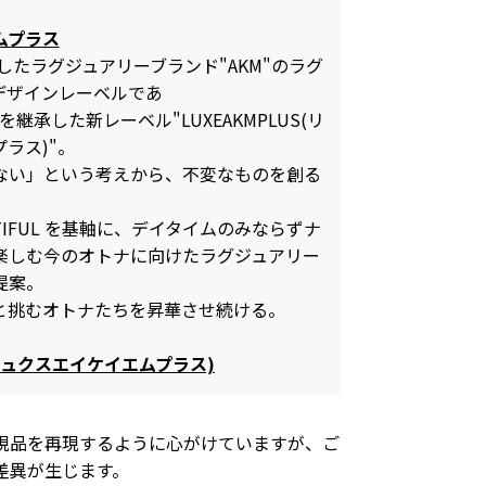
ムプラス
祥したラグジュアリーブランド"AKM"のラグ
デザインレーベルであ
B"を継承した新レーベル"LUXEAKMPLUS(リ
ラス)"。
ない」という考えから、不変なものを創る
 BEAUTIFUL を基軸に、デイタイムのみならずナ
楽しむ今のオトナに向けたラグジュアリー
提案。
と挑むオトナたちを昇華させ続ける。
S(リュクスエイケイエムプラス)
現品を再現するように心がけていますが、ご
差異が生じます。