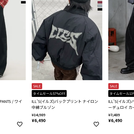
SALE
SALE
タイムセール57%OFF
タイムセール13
 PANTS / ワイ
ILL'S(イルズ)バックプリント ナイロン
ILL'S(イル
中綿ブルゾン
ーデュロイ 
¥
14,989
¥
7,489
¥
6,490
¥
6,490