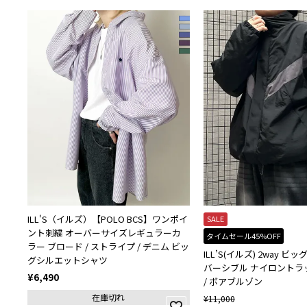
ILL'S（イルズ）【POLO BCS】ワンポイ
SALE
ント刺繍 オーバーサイズレギュラーカ
タイムセール45%OFF
ラー ブロード / ストライプ / デニム ビッ
ILL’S(イルズ) 2way 
グシルエットシャツ
バーシブル ナイロントラ
¥
6,490
/ ボアブルゾン
在庫切れ
¥
11,000