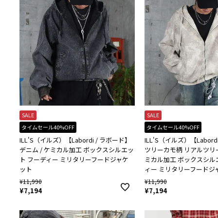
SALE
SALE
タイムセール40%OFF
タイムセール40%OFF
ILL'S（イルズ）【Labordi / ラボード】
ILL'S（イルズ）【Labord
デニム / ケミカル加工 ボックスシルエッ
ツリーカモ柄 リアルツリー 
ト フーディー ミリタリーフードジャケ
ミカル加工 ボックスシル
ット
ィー ミリタリーフードジ
¥
11,990
¥
11,990
¥
7,194
¥
7,194