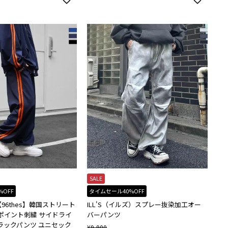
SALE
%OFF
タイムセール40%OFF
)【96thes】韓国ストリート
ILL'S（イルズ）スプレー抜染加工オー
ポイント刺繍 サイドライ
バーパンツ
ラックパンツ ユニセック
¥
9,900