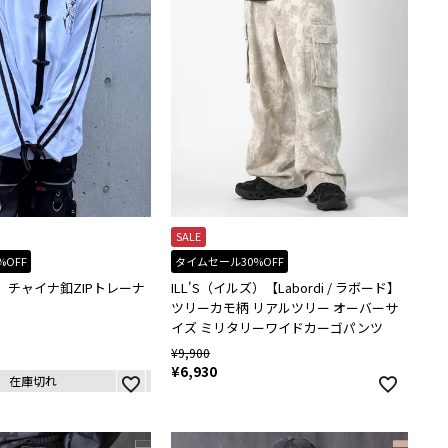
SALE
%OFF
タイムセール30%OFF
ズ）チャイナ釦ZIPトレーナ
ILL'S（イルズ）【Labordi / ラボード】
ツリーカモ柄 リアルツリー オーバーサ
イズ ミリタリーワイドカーゴパンツ
¥
9,900
¥
6,930
在庫切れ