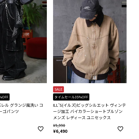
SALE
%OFF
タイムセール35%OFF
ズ)バレル グランジ風洗い コ
ILL’S(イルズ)ビッグシルエット ヴィンテ
カーゴパンツ
ージ加工 バイカラーショートブルゾン
メンズ レディース ユニセックス
¥
9,990
¥
6,490