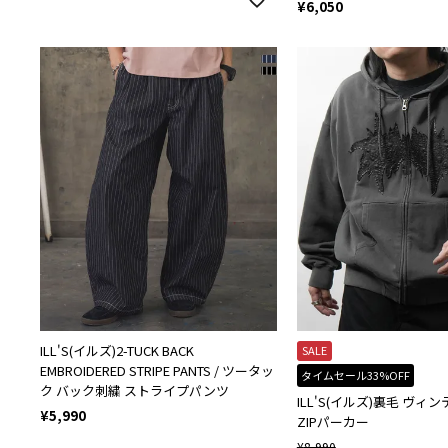
¥
6,050
ILL'S(イルズ)2-TUCK BACK
SALE
EMBROIDERED STRIPE PANTS / ツータッ
タイムセール33%OFF
ク バック刺繍 ストライプパンツ
ILL'S(イルズ)裏毛 ヴ
¥
5,990
ZIPパーカー
¥
8,990