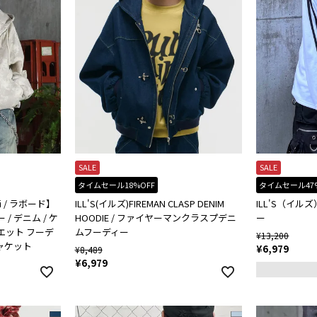
SALE
SALE
タイムセール18%OFF
タイムセール47
i / ラボード】
ILL'S(イルズ)FIREMAN CLASP DENIM
ILL'S（イル
/ デニム / ケ
HOODIE / ファイヤーマンクラスプデニ
ー
エット フーデ
ムフーディー
¥
13,200
ャケット
¥
6,979
¥
8,489
¥
6,979