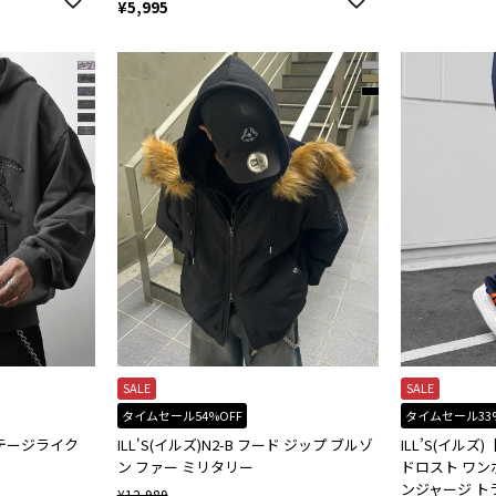
¥
5,995
SALE
SALE
タイムセール54%OFF
タイムセール33
ィンテージライク
ILL'S(イルズ)N2-B フード ジップ ブルゾ
ILL’S(イルズ
ン ファー ミリタリー
ドロスト ワン
ンジャージ ト
¥
12,989